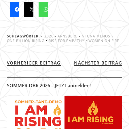
SCHLAGWÖRTER
2026
•
ARNSBERG
•
NI UNA MENOS
•
ONE BILLION RISING
•
RISE FOR EMPATHY
•
WOMEN ON FIRE
VORHERIGER BEITRAG
NÄCHSTER BEITRAG
SOMMER-OBR 2026 – JETZT anmelden!