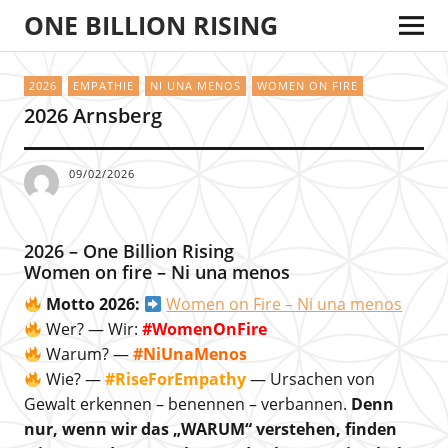
ONE BILLION RISING
2026
EMPATHIE
NI UNA MENOS
WOMEN ON FIRE
2026 Arnsberg
09/02/2026
2026 – One Billion Rising
Women on fire – Ni una menos
Motto 2026:
Women on Fire – Ni una menos
Wer? — Wir:
#WomenOnFire
Warum? —
#NiUnaMenos
Wie? —
#RiseForEmpathy
— Ursachen von
Gewalt erkennen – benennen – verbannen.
Denn
nur, wenn wir das „WARUM“ verstehen, finden