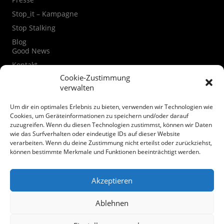
Stop_it – Kampagne
Stop Stalking
Blog
Good News
Kontakt
Kontaktformular
Cookie-Zustimmung
verwalten
Instagram
Facebook
Um dir ein optimales Erlebnis zu bieten, verwenden wir Technologien wie
Datenschutzerklärung
Cookies, um Geräteinformationen zu speichern und/oder darauf
zuzugreifen. Wenn du diesen Technologien zustimmst, können wir Daten
Cookie-Richtlinie (EU)
wie das Surfverhalten oder eindeutige IDs auf dieser Website
verarbeiten. Wenn du deine Zustimmung nicht erteilst oder zurückziehst,
Spenden
können bestimmte Merkmale und Funktionen beeinträchtigt werden.
Akzeptieren
Ablehnen
© Mairiedl.de