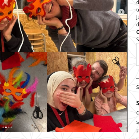
d
u
J
S
S
s
P