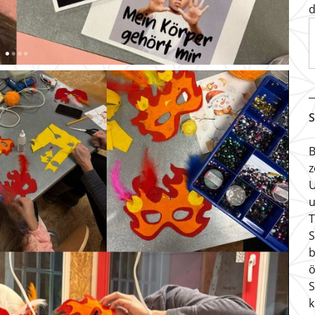
d
S
B
z
U
u
T
S
b
ö
S
k