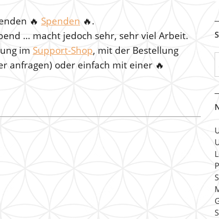
rmenden
🔥
Spenden
🔥.
S
bend … macht jedoch sehr, sehr viel Arbeit.
llung im
Support-Shop
, mit der Bestellung
er anfragen) oder einfach mit einer 🔥
N
U
U
L
P
S
M
G
S