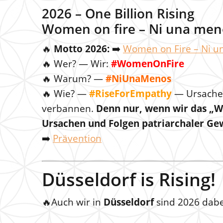
2026 – One Billion Rising
Women on fire – Ni una men
🔥
Motto 2026:
➡️
Women on Fire – Ni 
🔥 Wer? — Wir:
#WomenOnFire
🔥 Warum? —
#NiUnaMenos
🔥 Wie? —
#RiseForEmpathy
— Ursache
verbannen.
Denn nur, wenn wir das „W
Ursachen und Folgen patriarchaler Ge
➡️
Prävention
Düsseldorf is Rising!
🔥Auch wir in
Düsseldorf
sind 2026 dabe