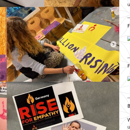
u
F
F
B
W
u