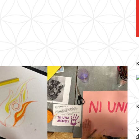
K
K
H