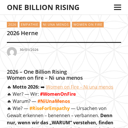
ONE BILLION RISING
2026
EMPATHIE
NI UNA MENOS
WOMEN ON FIRE
2026 Herne
30/01/2026
2026 – One Billion Rising
Women on fire – Ni una menos
🔥
Motto 2026:
➡️
Women on Fire – Ni una menos
🔥 Wer? — Wir:
#WomenOnFire
🔥 Warum? —
#NiUnaMenos
🔥 Wie? —
#RiseForEmpathy
— Ursachen von
Gewalt erkennen – benennen – verbannen.
Denn
nur, wenn wir das „WARUM“ verstehen, finden