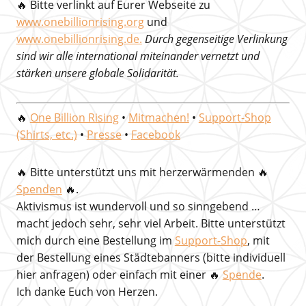
🔥 Bitte verlinkt auf Eurer Webseite zu
www.onebillionrising.org
und
www.onebillionrising.de.
Durch gegenseitige Verlinkung
sind wir alle international miteinander vernetzt und
stärken unsere globale Solidarität.
🔥
One Billion Rising
•
Mitmachen!
•
Support-Shop
(Shirts, etc.)
•
Presse
•
Facebook
🔥
Bitte unterstützt uns mit herzerwärmenden
🔥
Spenden
🔥.
Aktivismus ist wundervoll und so sinngebend …
macht jedoch sehr, sehr viel Arbeit. Bitte unterstützt
mich durch eine Bestellung im
Support-Shop
, mit
der Bestellung eines Städtebanners (bitte individuell
hier anfragen) oder einfach mit einer 🔥
Spende
.
Ich danke Euch von Herzen.