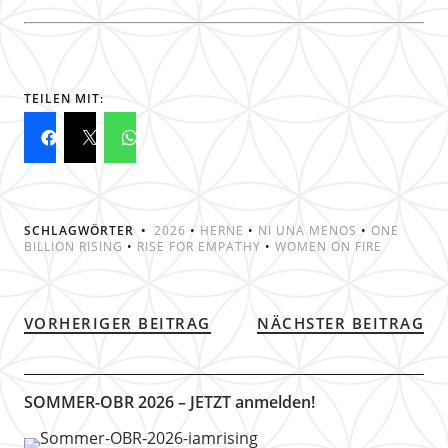
TEILEN MIT:
SCHLAGWÖRTER
2026
•
HERNE
•
NI UNA MENOS
•
ONE
BILLION RISING
•
RISE FOR EMPATHY
•
WOMEN ON FIRE
VORHERIGER BEITRAG
NÄCHSTER BEITRAG
SOMMER-OBR 2026 – JETZT anmelden!