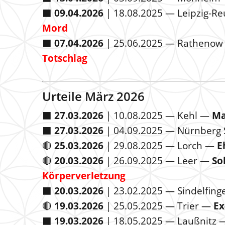
⬛️
09.04.2026
| 18.08.2025 — Leipzig-R
Mord
⬛️
07.04.2026
| 25.06.2025 — Ratheno
Totschlag
Urteile März 2026
⬛️
27.03.2026
|
10.08.2025
— Kehl —
M
⬛️
27.03.2026
|
04.09.2025
— Nürnberg S
🔴
25.03.2026
|
29.08.2025
— Lorch —
E
🔴
20.03.2026
| 26.09.2025 — Leer —
So
Körperverletzung
⬛️
20.03.2026
|
23.02.2025
— Sindelfin
🔴
19.03.2026
| 25.05.2025 — Trier —
Ex
⬛️
19.03.2026
|
18.05.2025
— Laußnitz