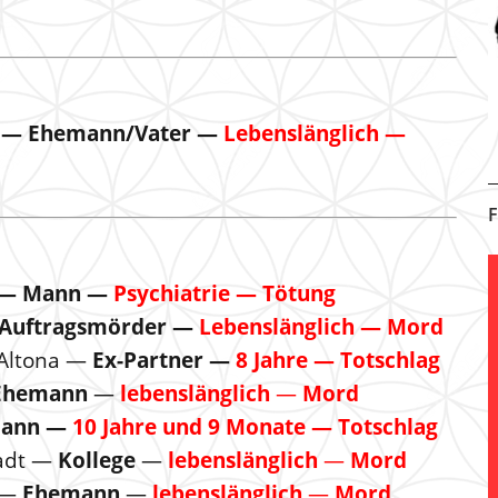
— Ehemann/Vater —
Lebenslänglich —
F
— Mann —
Psychiatrie — Tötung
Auftragsmörder —
Lebenslänglich — Mord
Altona —
Ex-Partner —
8 Jahre — Totschlag
Ehemann
—
lebenslänglich
—
Mord
ann —
10 Jahre und 9 Monate — Totschlag
tadt —
Kollege
—
lebenslänglich
—
Mord
 —
Ehemann
—
lebenslänglich
—
Mord