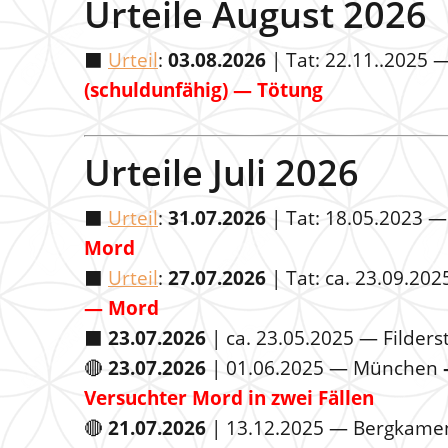
Urteile August 2026
⬛️
Urteil
:
03.08.2026
| Tat: 22.11..2025
(schuldunfähig) — Tötung
Urteile Juli 2026
⬛️
Urteil
:
31.07.2026
| Tat: 18.05.2023 —
Mord
⬛️
Urteil
:
27.07.2026
| Tat: ca. 23.09.2
— Mord
⬛️
23.07.2026
| ca. 23.05.2025 — Filders
🔴
23.07.2026
| 01.06.2025 — München
Versuchter Mord in zwei Fällen
🔴
21.07.2026
| 13.12.2025 — Bergkam