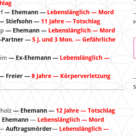
hlag
rf
— Ehemann —
Lebenslänglich — Mord
— Stiefsohn —
11 Jahre — Totschlag
H
up
— Ehemann —
Lebenslänglich — Mord
-Partner —
5 J. und 3 Mon. — Gefährliche
eim
— Ex-Ehemann —
Lebenslänglich —
— Freier —
8 Jahre — Körperverletzung
S
holz
— Ehemann —
12 Jahre — Totschlag
—
Ehemann
—
Lebenslänglich — Mord
 —
Auftragsmörder
—
Lebenslänglich —