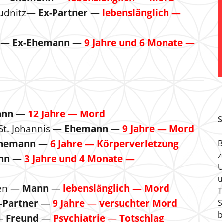
eudnitz—
Ex-Partner
—
lebenslänglich —
w —
Ex-Ehemann
—
9 Jahre und 6 Monate
—
ann
—
12 Jahre
—
Mord
S
t. Johannis —
Ehemann
—
9 Jahre — Mord
hemann
—
6 Jahre — Körperverletzung
B
z
hn
—
3 Jahre und 4 Monate —
U
u
gen —
Mann
—
lebenslänglich — Mord
T
-Partner
—
9 Jahre
—
versuchter Mord
S
b
 —
Freund
—
Psychiatrie
—
Totschlag