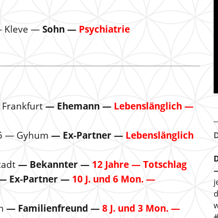
 — Kleve —
Sohn —
Psychiatrie
 Frankfurt
— Ehemann —
Lebenslänglich —
025 — Gyhum
— Ex-Partner —
Lebenslänglich
D
D
tadt
— Bekannter —
12 Jahre — Totschlag
— Ex-Partner —
10 J. und 6 Mon. —
j
d
w
en
— Familienfreund —
8 J. und 3 Mon. —