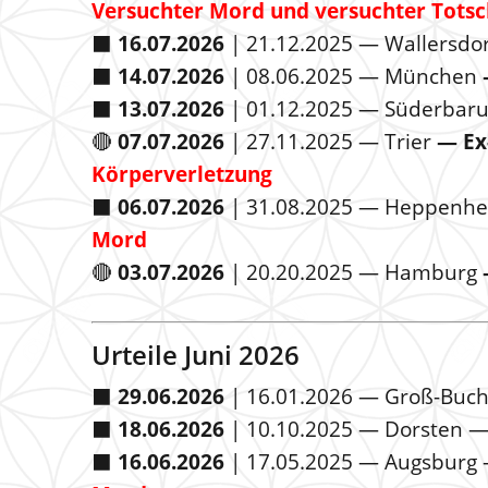
Versuchter Mord und versuchter Totsc
⬛️
16.07.2026
| 21.12.2025 — Wallersdo
⬛️
14.07.2026
| 08.06.2025 — München
⬛️
13.07.2026
| 01.12.2025 — Süderbar
🔴
07.07.2026
| 27.11.2025 — Trier
— Ex
Körperverletzung
⬛️
06.07.2026
| 31.08.2025 — Heppenh
Mord
🔴
03.07.2026
| 20.20.2025 — Hamburg
Urteile Juni 2026
⬛️
29.06.2026
| 16.01.2026 — Groß-Buch
⬛️
18.06.2026
| 10.10.2025 — Dorsten 
⬛️
16.06.2026
| 17.05.2025 — Augsburg