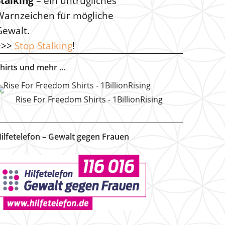
Stalking
– ein untrügliches
Warnzeichen für mögliche
Gewalt.
>>>
Stop Stalking
!
hirts und mehr …
Rise For Freedom Shirts - 1BillionRising
ilfetelefon – Gewalt gegen Frauen