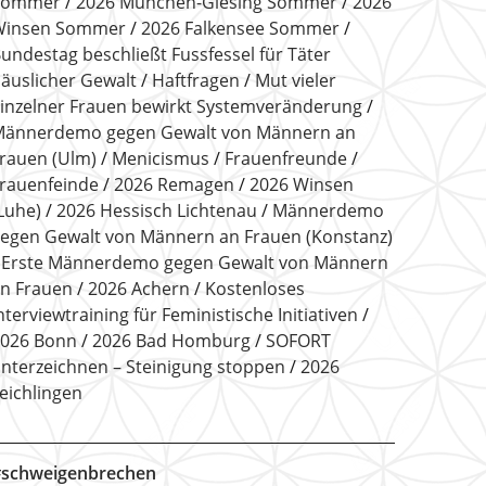
Sommer
2026 München-Giesing Sommer
2026
Winsen Sommer
2026 Falkensee Sommer
undestag beschließt Fussfessel für Täter
äuslicher Gewalt
Haftfragen
Mut vieler
inzelner Frauen bewirkt Systemveränderung
ännerdemo gegen Gewalt von Männern an
rauen (Ulm)
Menicismus
Frauenfreunde
rauenfeinde
2026 Remagen
2026 Winsen
Luhe)
2026 Hessisch Lichtenau
Männerdemo
egen Gewalt von Männern an Frauen (Konstanz)
Erste Männerdemo gegen Gewalt von Männern
n Frauen
2026 Achern
Kostenloses
nterviewtraining für Feministische Initiativen
026 Bonn
2026 Bad Homburg
SOFORT
nterzeichnen – Steinigung stoppen
2026
eichlingen
schweigenbrechen