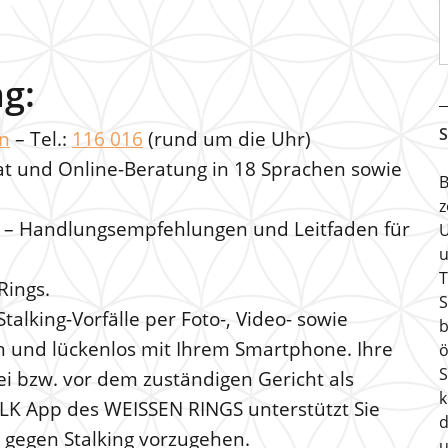
ng:
S
en
– Tel.:
116 016
(rund um die Uhr)
at und Online-Beratung in 18 Sprachen sowie
B
z
g – Handlungsempfehlungen und Leitfaden für
U
u
T
Rings.
S
talking-Vorfälle per Foto-, Video- sowie
b
 und lückenlos mit Ihrem Smartphone. Ihre
ö
S
i bzw. vor dem zuständigen Gericht als
k
ALK App des WEISSEN RINGS unterstützt Sie
d
 gegen Stalking vorzugehen.
u