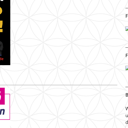
F
F
B
W
u
d