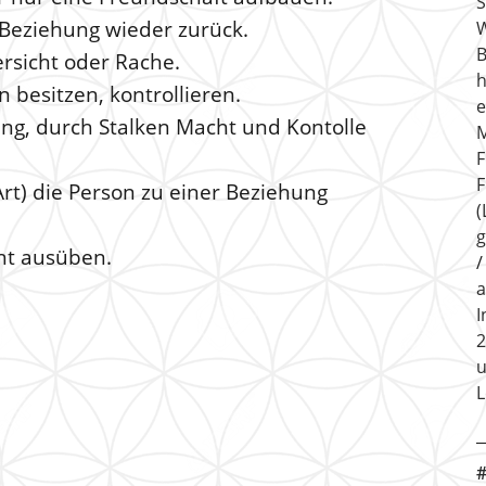
 Beziehung wieder zurück.
B
rsicht oder Rache.
h
en besitzen, kontrollieren.
e
gung, durch Stalken Macht und Kontolle
M
F
F
Art) die Person zu einer Beziehung
(
g
ht ausüben.
a
I
2
u
L
#