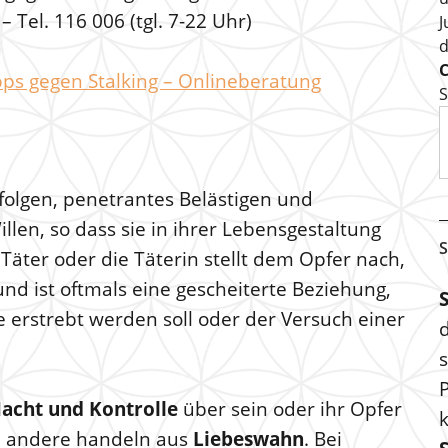
Tel. 116 006 (tgl. 7-22 Uhr)
J
pps gegen Stalking – Onlineberatung
S
olgen, penetrantes Belästigen und
len, so dass sie in ihrer Lebensgestaltung
S
Täter oder die Täterin stellt dem Opfer nach,
und ist oftmals eine gescheiterte Beziehung,
 erstrebt werden soll oder der Versuch einer
s
P
acht und Kontrolle
über sein oder ihr Opfer
n, andere handeln aus
Liebeswahn
. Bei