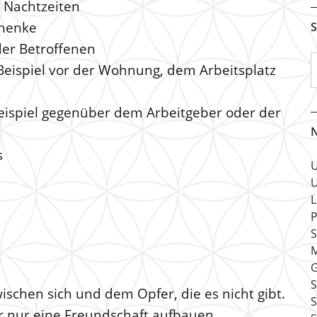
d Nachtzeiten
chenke
S
er Betroffenen
Beispiel vor der Wohnung, dem Arbeitsplatz
eispiel gegenüber dem Arbeitgeber oder der
N
s
U
U
L
P
S
M
G
S
ischen sich und dem Opfer, die es nicht gibt.
 nur eine Freundschaft aufbauen.