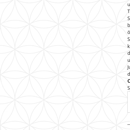
u
T
S
b
ö
S
k
d
u
J
S