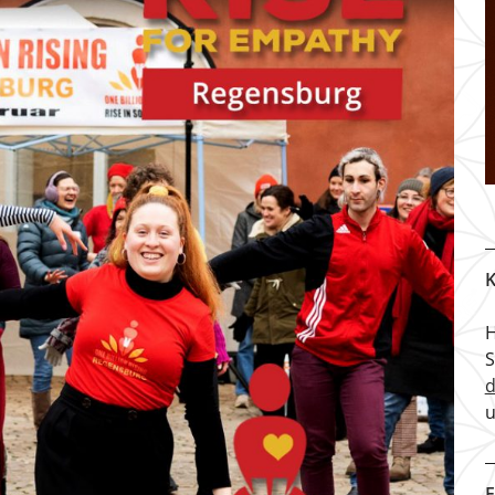
K
H
u
F