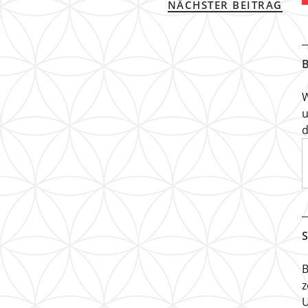
NÄCHSTER BEITRAG
B
W
u
d
S
B
z
U