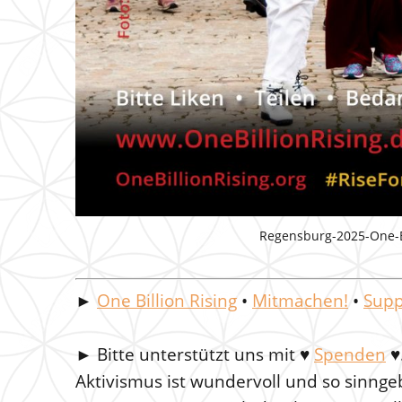
Regensburg-2025-One-Bi
►
One Billion Rising
•
Mitmachen!
•
Supp
►
Bitte unterstützt uns mit
♥
Spenden
♥
Aktivismus ist wundervoll und so sinnge