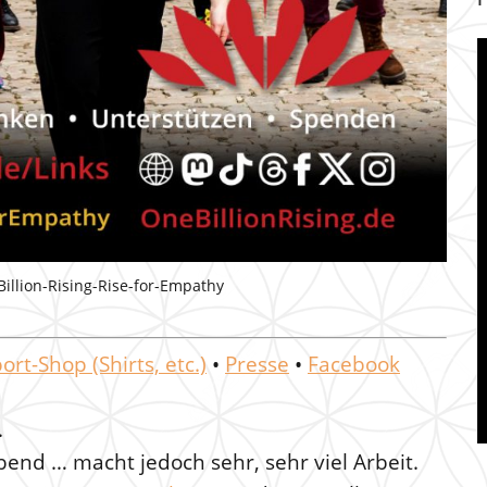
llion-Rising-Rise-for-Empathy
ort-Shop (Shirts, etc.)
•
Presse
•
Facebook
.
bend … macht jedoch sehr, sehr viel Arbeit.