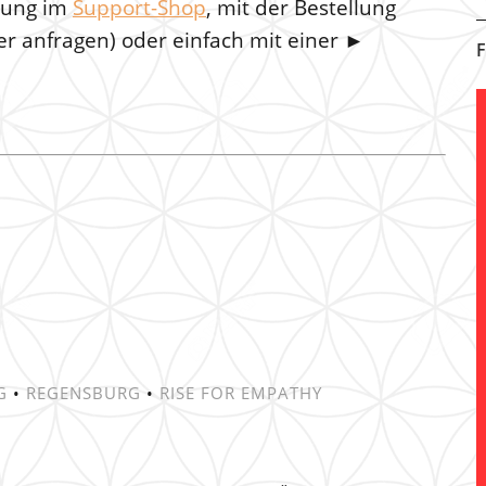
llung im
Support-Shop
, mit der Bestellung
ier anfragen) oder einfach mit einer ►
F
G
•
REGENSBURG
•
RISE FOR EMPATHY