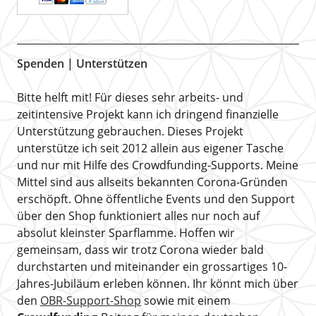
OBR-Song-2026-ZIP
Spenden | Unterstützen
Bitte helft mit! Für dieses sehr arbeits- und
zeitintensive Projekt kann ich dringend finanzielle
Unterstützung gebrauchen. Dieses Projekt
unterstütze ich seit 2012 allein aus eigener Tasche
und nur mit Hilfe des Crowdfunding-Supports. Meine
Mittel sind aus allseits bekannten Corona-Gründen
Betrag eingeben (EUR):
erschöpft. Ohne öffentliche Events und den Support
über den Shop funktioniert alles nur noch auf
absolut kleinster Sparflamme. Hoffen wir
gemeinsam, dass wir trotz Corona wieder bald
Ich habe die Infos zum
Datenschutz
gelesen.
durchstarten und miteinander ein grossartiges 10-
Jahres-Jubiläum erleben können. Ihr könnt mich über
€3,00
den
OBR-Support-Shop
sowie mit einem