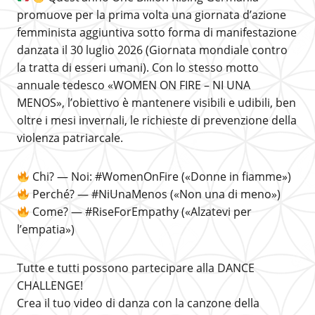
promuove per la prima volta una giornata d’azione
femminista aggiuntiva sotto forma di manifestazione
danzata il 30 luglio 2026 (Giornata mondiale contro
la tratta di esseri umani). Con lo stesso motto
annuale tedesco «WOMEN ON FIRE – NI UNA
MENOS», l’obiettivo è mantenere visibili e udibili, ben
oltre i mesi invernali, le richieste di prevenzione della
violenza patriarcale.
Chi? — Noi: #WomenOnFire («Donne in fiamme»)
Perché? — #NiUnaMenos («Non una di meno»)
Come? — #RiseForEmpathy («Alzatevi per
l’empatia»)
Tutte e tutti possono partecipare alla DANCE
CHALLENGE!
Crea il tuo video di danza con la canzone della