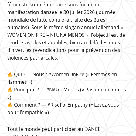
féministe supplémentaire sous forme de
manifestation dansée le 30 juillet 2026 (Journée
mondiale de lutte contre la traite des êtres
humains). Sous le même slogan annuel allemand «
WOMEN ON FIRE – NI UNA MENOS », l’objectif est de
rendre visibles et audibles, bien au-delà des mois
d’hiver, les revendications pour la prévention des
violences patriarcales.
Qui ? — Nous : #WomenOnFire (« Femmes en
flammes »)
Pourquoi ? — #NiUnaMenos (« Pas une de moins
»)
Comment ? — #RiseForEmpathy (« Levez-vous
pour l’empathie »)
Tout le monde peut participer au DANCE