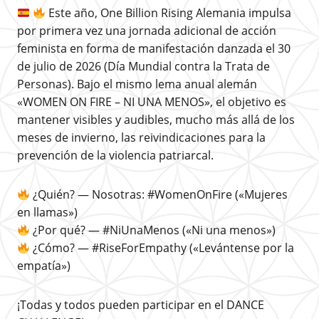
Este año, One Billion Rising Alemania impulsa
por primera vez una jornada adicional de acción
feminista en forma de manifestación danzada el 30
de julio de 2026 (Día Mundial contra la Trata de
Personas). Bajo el mismo lema anual alemán
«WOMEN ON FIRE – NI UNA MENOS», el objetivo es
mantener visibles y audibles, mucho más allá de los
meses de invierno, las reivindicaciones para la
prevención de la violencia patriarcal.
¿Quién? — Nosotras: #WomenOnFire («Mujeres
en llamas»)
¿Por qué? — #NiUnaMenos («Ni una menos»)
¿Cómo? — #RiseForEmpathy («Levántense por la
empatía»)
¡Todas y todos pueden participar en el DANCE