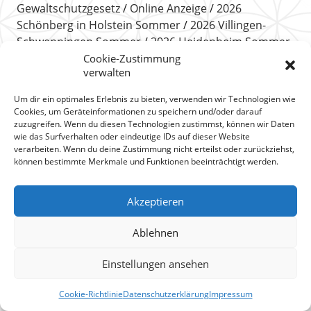
Gewaltschutzgesetz
Online Anzeige
2026
Schönberg in Holstein Sommer
2026 Villingen-
Schwenningen Sommer
2026 Heidenheim Sommer
2026 München-Giesing Sommer
2026 Winsen
Cookie-Zustimmung
verwalten
Sommer
2026 Falkensee Sommer
Bundestag
beschließt Fussfessel für Täter häuslicher Gewalt
Um dir ein optimales Erlebnis zu bieten, verwenden wir Technologien wie
Haftfragen
Mut vieler einzelner Frauen bewirkt
Cookies, um Geräteinformationen zu speichern und/oder darauf
Systemveränderung
Männerdemo gegen Gewalt
zuzugreifen. Wenn du diesen Technologien zustimmst, können wir Daten
wie das Surfverhalten oder eindeutige IDs auf dieser Website
von Männern an Frauen (Ulm)
Menicismus
verarbeiten. Wenn du deine Zustimmung nicht erteilst oder zurückziehst,
Frauenfreunde
Frauenfeinde
können bestimmte Merkmale und Funktionen beeinträchtigt werden.
Akzeptieren
#schweigenbrechen
Ablehnen
Betroffene sollen wissen, dass sie auf ihrem
Weg
aus
der Gewalt nicht alleine sind. Hierbei kann sie das
Einstellungen ansehen
Hilfetelefon unterstützen. Das bundesweite
Hilfetelefon „Gewalt gegen Frauen“ berät rund um
Cookie-Richtlinie
Datenschutzerklärung
Impressum
die Uhr zu allen Formen von Gewalt gegen Frauen. Es