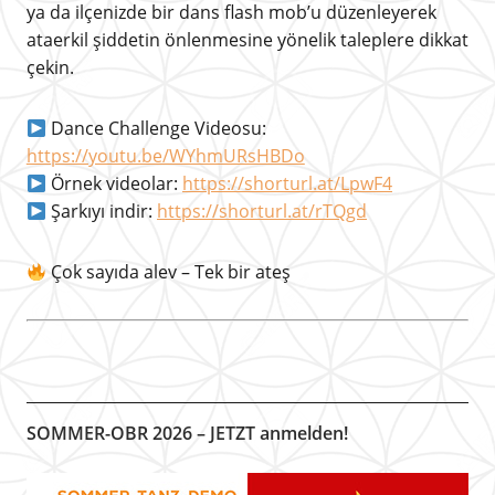
ya da ilçenizde bir dans flash mob’u düzenleyerek
ataerkil şiddetin önlenmesine yönelik taleplere dikkat
çekin.
Dance Challenge Videosu:
https://youtu.be/WYhmURsHBDo
Örnek videolar:
https://shorturl.at/LpwF4
Şarkıyı indir:
https://shorturl.at/rTQgd
Çok sayıda alev – Tek bir ateş
SOMMER-OBR 2026 – JETZT anmelden!