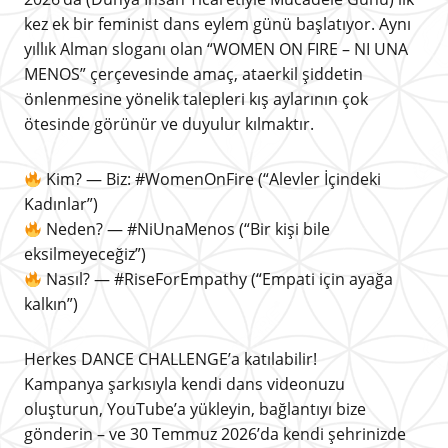
kez ek bir feminist dans eylem günü başlatıyor. Aynı
yıllık Alman sloganı olan “WOMEN ON FIRE – NI UNA
MENOS” çerçevesinde amaç, ataerkil şiddetin
önlenmesine yönelik talepleri kış aylarının çok
ötesinde görünür ve duyulur kılmaktır.
Kim? — Biz: #WomenOnFire (“Alevler İçindeki
Kadınlar”)
Neden? — #NiUnaMenos (“Bir kişi bile
eksilmeyeceğiz”)
Nasıl? — #RiseForEmpathy (“Empati için ayağa
kalkın”)
Herkes DANCE CHALLENGE’a katılabilir!
Kampanya şarkısıyla kendi dans videonuzu
oluşturun, YouTube’a yükleyin, bağlantıyı bize
gönderin – ve 30 Temmuz 2026’da kendi şehrinizde