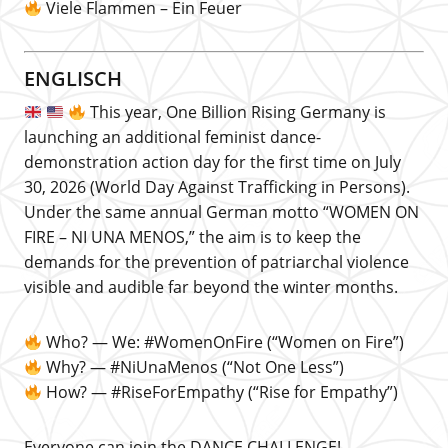
Viele Flammen – Ein Feuer
ENGLISCH
This year, One Billion Rising Germany is
launching an additional feminist dance-
demonstration action day for the first time on July
30, 2026 (World Day Against Trafficking in Persons).
Under the same annual German motto “WOMEN ON
FIRE – NI UNA MENOS,” the aim is to keep the
demands for the prevention of patriarchal violence
visible and audible far beyond the winter months.
Who? — We: #WomenOnFire (“Women on Fire”)
Why? — #NiUnaMenos (“Not One Less”)
How? — #RiseForEmpathy (“Rise for Empathy”)
Everyone can join the DANCE CHALLENGE!