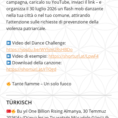
campagna, caricalo su YouTube, inviaci il link – e
organizza il 30 luglio 2026 un flash mob danzante
nella tua città o nel tuo comune, attirando
l’attenzione sulle richieste di prevenzione della
violenza patriarcale.
Video del Dance Challenge:
https://youtu.be/WYhmURsHBDo
Video di esempio:
https://shorturl.at/LpwF4
Download della canzone:
https://shorturl.at/rTQgd
Tante fiamme – Un solo fuoco
TÜRKISCH
Bu yıl One Billion Rising Almanya, 30 Temmuz
2026’da (Dünya İnsan Ticaretiyle Mücadele Günü) ilk