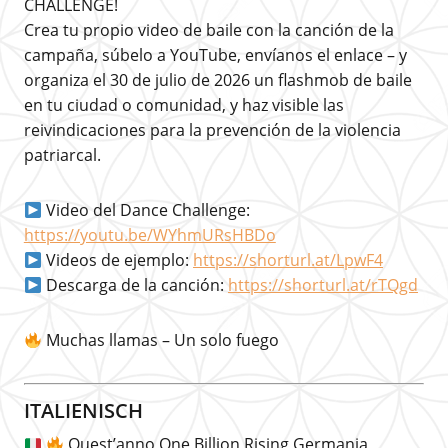
CHALLENGE!
Crea tu propio video de baile con la canción de la
campaña, súbelo a YouTube, envíanos el enlace – y
organiza el 30 de julio de 2026 un flashmob de baile
en tu ciudad o comunidad, y haz visible las
reivindicaciones para la prevención de la violencia
patriarcal.
Video del Dance Challenge:
https://youtu.be/WYhmURsHBDo
Videos de ejemplo:
https://shorturl.at/LpwF4
Descarga de la canción:
https://shorturl.at/rTQgd
Muchas llamas – Un solo fuego
ITALIENISCH
Quest’anno One Billion Rising Germania