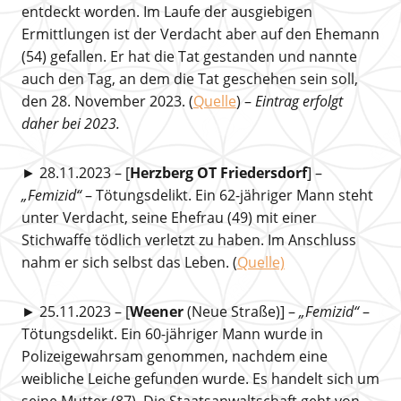
entdeckt worden. Im Laufe der ausgiebigen
Ermittlungen ist der Verdacht aber auf den Ehemann
(54) gefallen. Er hat die Tat gestanden und nannte
auch den Tag, an dem die Tat geschehen sein soll,
den 28. November 2023. (
Quelle
) –
Eintrag erfolgt
daher bei 2023.
► 28.11.2023 – [
Herzberg OT Friedersdorf
] –
„Femizid“
– Tötungsdelikt. Ein 62-jähriger Mann steht
unter Verdacht, seine Ehefrau (49) mit einer
Stichwaffe tödlich verletzt zu haben. Im Anschluss
nahm er sich selbst das Leben. (
Quelle)
► 25.11.2023 – [
Weener
(Neue Straße)] –
„Femizid“
–
Tötungsdelikt. Ein 60-jähriger Mann wurde in
Polizeigewahrsam genommen, nachdem eine
weibliche Leiche gefunden wurde. Es handelt sich um
seine Mutter (87). Die Staatsanwaltschaft geht von