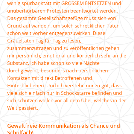
wenig spürbar statt mit GROSSEM ENTSETZEN und
unüberhörbaren Protesten beantwortet werden.
Das gesamte Gesellschaftsgefüge muss sich von
Grund auf wandeln, um solch schrecklichen Taten
schon weit vorher entgegenzuwirken. Diese
Gräueltaten Tag für Tag zu lesen,
zusammenzutragen und zu veröffentlichen gehen
mir persönlich, emotional und körperlich sehr an die
Substanz. Ich habe schon so viele Nächte
durchgeweint, besonders nach persönlichen
Kontakten mit direkt Betroffenen und
Hinterbliebenen. Und ich verstehe nur zu gut, dass
viele sich einfach nur in Schockstarre befinden und
sich schützen wollen vor all dem Übel, welches in der
Welt passiert.
Gewaltfreie Kommunikation als Chance und
Schulfach!