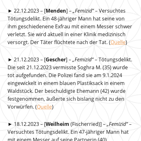
► 22.12.2023 – [
Menden
] –
„Femizid“
– Versuchtes
Tötungsdelikt. Ein 48-jähriger Mann hat seine von
ihm geschiedenene Exfrau mit einem Messer schwer
verletzt. Sie wird aktuell in einer Klinik medizinisch
versorgt. Der Täter flüchtete nach der Tat. (
Quelle
)
► 21.12.2023 – [
Gescher
] –
„Femizid“
– Tötungsdelikt.
Die seit 21.12.2023 vermisste Soghra M. (35) wurde
tot aufgefunden. Die Polizei fand sie am 9.1.2024
eingewickelt in einem blauen Plastiksack in einem
Waldstück. Der beschuldigte Ehemann (42) wurde
festgenommen, äußerte sich bislang nicht zu den
Vorwürfen. (
Quelle
)
► 18.12.2023 – [
Weilheim
(Fischerried)] –
„Femizid“
–
Versuchtes Tötungsdelikt. Ein 47-jähriger Mann hat
mit einem Messer auf seine Partnerin (40)