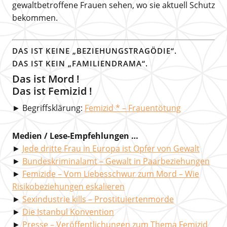
gewaltbetroffene Frauen sehen, wo sie aktuell Schutz
bekommen.
DAS IST KEINE „BEZIEHUNGSTRAGÖDIE“.
DAS IST KEIN „FAMILIENDRAMA“.
Das ist Mord !
Das ist Femizid !
► Begriffsklärung:
Femizid * – Frauentötung
Medien / Lese-Empfehlungen …
►
Jede dritte Frau in Europa ist Opfer von Gewalt
►
Bundeskriminalamt – Gewalt in Paarbeziehungen
►
Femizide – Vom Liebesschwur zum Mord – Wie
Risikobeziehungen eskalieren
►
Sexindustrie kills – Prostituiertenmorde
►
Die Istanbul Konvention
►
Presse – Veröffentlichungen zum Thema Femizid