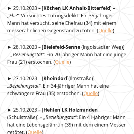
► 29.10.2023 – [
Köthen LK Anhalt-Bitterfeld
] –
„Ehe“
: Versuchtes Tötungsdelikt. Ein 35-jähriger
Mann hat versucht, seine Ehefrau (34) mit einem
messerähnlichen Gegenstand zu töten. (
Quelle
)
► 28.10.2023 – [
Bielefeld-Senne
(Ingolstädter Weg)]
–
„Beziehungstat“
: Ein 20-jähriger Mann hat eine junge
Frau (21) erstochen. (
Quelle
)
► 27.10.2023 – [
Rheindorf
(Ilmstraße)] –
„Beziehungstat“
: Ein 34-jähriger Mann hat eine
schwangere Frau (35) erstochen. (
Quelle
)
► 25.10.2023 – [
Hehlen LK Holzminden
(Schulstraße)] –
„Beziehungstat“
: Ein 41-jähriger Mann
hat eine Lebensgefährtin (39) mit dem einem Messer
getötet. (
Quelle
)