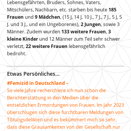
Lebensgefährten, Bruders, Sohnes, Vaters,
Mitschülers, Nachbarn, etc. starben bis heute
185
Frauen
und
9 Mädchen
, (15 J, 14 J, 10 J., 7 J., 7 J., 5 J, 5
J. und 3 J., und ein Ungeborenes),
2 Jungen
, sowie 3
Männer. Zudem wurden
133 weitere Frauen
,
3
kleine Kinder
und 12 Männer zum Teil sehr schwer
verletzt,
22 weitere Frauen
lebensgefährlich
bedroht.
Etwas Persönliches…
#Femizid in Deutschland –
So viele Jahre recherchiere ich nun schon die
Berichterstattung in den Medien über die
entsetzlichen Ermordungen von Frauen. Im Jahr 2023
überschlugen sich diese furchtbaren Meldungen von
Tötungsdelikten und es bekümmert mich so sehr,
dass diese Grausamkeiten von der Gesellschaft nur