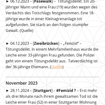
► 06.12.2023 – [
Pasewalk
] – Tötungsdelikt. Ein 20-
jähriger Mann und eine Frau (19) wurden wegen des
Verdachts des Totschlags festgenommen. Eine 18-
jährige wurde in einer Kleinagrenanlage tot
aufgefunden. Sie starb an den Folgen stumpfer
Gewalt. (Quelle)
► 04.12.2023 – [
Zweibrücken
] –
„Femizid“
–
Tötungsdelikt. In einem Mehrfamilienhaus wurde die
Leiche einer 33-jährigen Frau gefunden. Die Polizei
geht von einem Tötungsdelikt aus. Tatverdächtig ist
der 36-jährige Ehemann. (
Quelle
)
November 2023
► 28.11.2024 – [
Stuttgart
] –
#Femizid ?
– Erst mehr
als drei Monate nach ihrem gewaltsamen Tod ist die
Leiche einer Frau (52) in einer Stuttgarter Wohnung