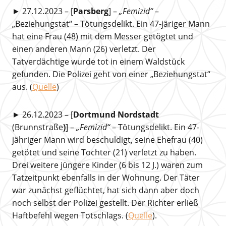
► 27.12.2023 – [
Parsberg
] –
„Femizid“
–
„Beziehungstat“ – Tötungsdelikt. Ein 47-järiger Mann
hat eine Frau (48) mit dem Messer getögtet und
einen anderen Mann (26) verletzt. Der
Tatverdächtige wurde tot in einem Waldstück
gefunden. Die Polizei geht von einer „Beziehungstat“
aus. (
Quelle
)
► 26.12.2023 – [
Dortmund Nordstadt
(Brunnstraße
)
] –
„Femizid“
– Tötungsdelikt. Ein 47-
jähriger Mann wird beschuldigt, seine Ehefrau (40)
getötet und seine Tochter (21) verletzt zu haben.
Drei weitere jüngere Kinder (6 bis 12 J.) waren zum
Tatzeitpunkt ebenfalls in der Wohnung. Der Täter
war zunächst geflüchtet, hat sich dann aber doch
noch selbst der Polizei gestellt. Der Richter erließ
Haftbefehl wegen Totschlags. (
Quelle
).