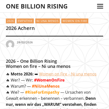
ONE BILLION RISING
2026
EMPATHIE
NI UNA MENOS
WOMEN ON FIRE
2026 Achern
28/02/2026
2026 – One Billion Rising
Women on fire – Ni una menos
🔥
Motto 2026:
➡️
Women on Fire – Ni una menos
🔥 Wer? — Wir:
#WomenOnFire
🔥 Warum? —
#NiUnaMenos
🔥 Wie? —
#RiseForEmpathy
— Ursachen von
Gewalt erkennen – benennen – verbannen.
Denn
nur, wenn wir das „WARUM“ verstehen, finden