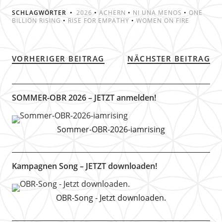
SCHLAGWÖRTER
2026
•
ACHERN
•
NI UNA MENOS
•
ONE
BILLION RISING
•
RISE FOR EMPATHY
•
WOMEN ON FIRE
VORHERIGER BEITRAG
NÄCHSTER BEITRAG
SOMMER-OBR 2026 – JETZT anmelden!
Sommer-OBR-2026-iamrising
Kampagnen Song – JETZT downloaden!
OBR-Song - Jetzt downloaden.