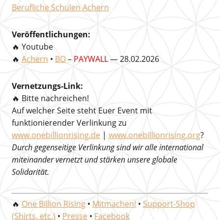
Berufliche Schulen Achern
Veröffentlichungen:
🔥 Youtube
🔥
Achern
•
BO
–
PAYWALL
— 28.02.2026
Vernetzungs-Link:
🔥 Bitte nachreichen!
Auf welcher Seite steht Euer Event mit
funktionierender Verlinkung zu
www.onebillionrising.de
|
www.onebillionrising.org
?
Durch gegenseitige Verlinkung sind wir alle international
miteinander vernetzt und stärken unsere globale
Solidarität.
🔥
One Billion Rising
•
Mitmachen!
•
Support-Shop
(Shirts, etc.)
•
Presse
•
Facebook