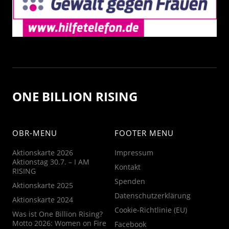
ONE BILLION RISING
OBR-MENU
FOOTER MENU
Aktionskarte 2026
Impressum
Aktionstag 30.7. – I AM
Kontakt
RISING
Spenden
Aktionskarte 2025
Datenschutzerklärung
Aktionskarte 2024
Cookie-Richtlinie (EU)
Was ist One Billion Rising?
Motto 2026: Women on Fire
Facebook