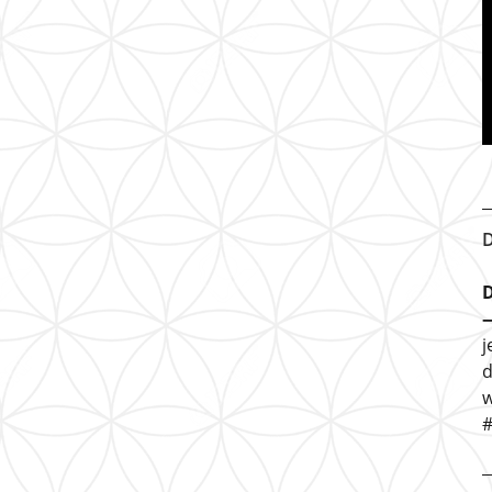
D
D
j
d
w