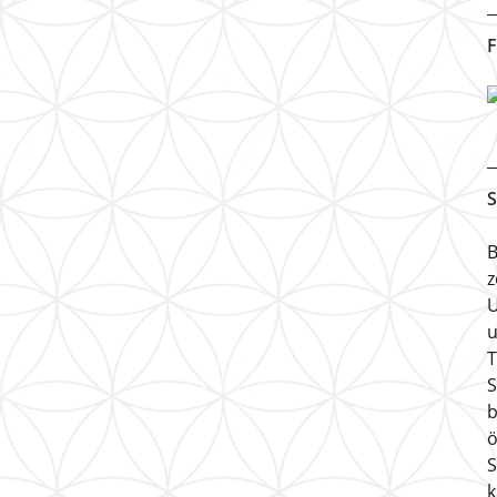
F
S
B
z
U
u
T
S
b
ö
S
k