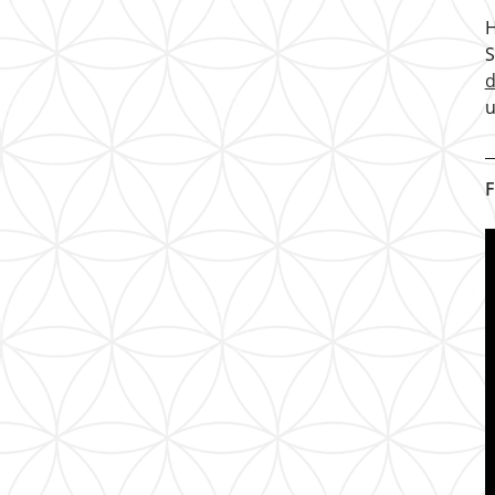
H
u
F