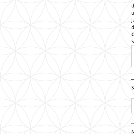
d
u
J
S
S
N