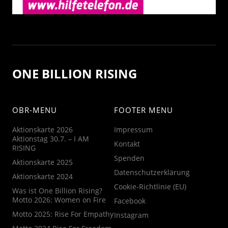
ONE BILLION RISING
OBR-MENU
FOOTER MENU
Aktionskarte 2026
Impressum
Aktionstag 30.7. – I AM
Kontakt
RISING
Spenden
Aktionskarte 2025
Datenschutzerklärung
Aktionskarte 2024
Cookie-Richtlinie (EU)
Was ist One Billion Rising?
Motto 2026: Women on Fire
Facebook
Motto 2025: Rise For Empathy
Instagram