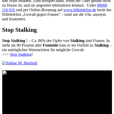
und Hilfe erhalten. Zum Beispiel dann, wenn der Täter gerade nicht
zu Hause ist, und sie ungestört telefonieren können. Unter
08000
116 016
und per Online-Beratung auf
www.hilfetelefon.de
berät das
Hilfetelefon „Gewalt gegen Frauen“ – rund um die Uhr, anonym
und kostenfrei.
Stop Stalking
Stop Stalking
! – Ca. 86% der Opfer von
Stalking
sind Frauen. In
mehr als 90 Prozent aller
Femizide
kam es im Vorfeld zu
Stalking
–
ein untrügliches Warnzeichen für mögliche Gewalt.
>>>
Stop Stalking
!