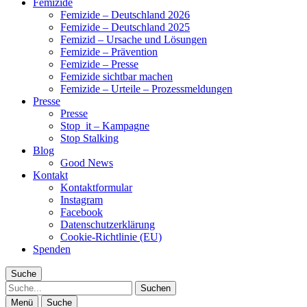
Femizide
Femizide – Deutschland 2026
Femizide – Deutschland 2025
Femizid – Ursache und Lösungen
Femizide – Prävention
Femizide – Presse
Femizide sichtbar machen
Femizide – Urteile – Prozessmeldungen
Presse
Presse
Stop_it – Kampagne
Stop Stalking
Blog
Good News
Kontakt
Kontaktformular
Instagram
Facebook
Datenschutzerklärung
Cookie-Richtlinie (EU)
Spenden
Suche
Suche
Menü
Suche