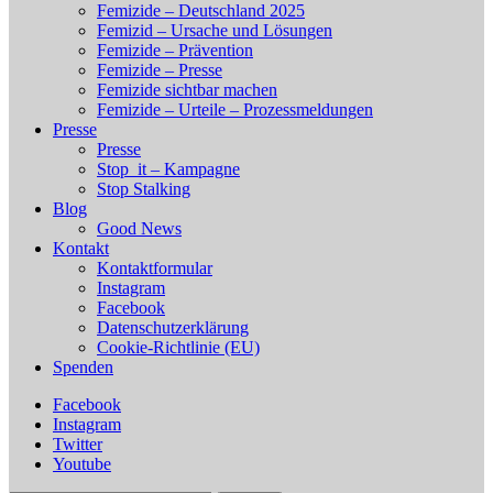
Femizide – Deutschland 2025
Femizid – Ursache und Lösungen
Femizide – Prävention
Femizide – Presse
Femizide sichtbar machen
Femizide – Urteile – Prozessmeldungen
Presse
Presse
Stop_it – Kampagne
Stop Stalking
Blog
Good News
Kontakt
Kontaktformular
Instagram
Facebook
Datenschutzerklärung
Cookie-Richtlinie (EU)
Spenden
Facebook
Instagram
Twitter
Youtube