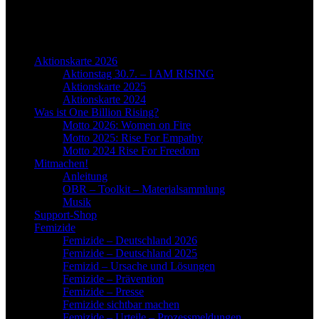
ONE BILLION RISING
OBR-Menu
Aktionskarte 2026
Aktionstag 30.7. – I AM RISING
Aktionskarte 2025
Aktionskarte 2024
Was ist One Billion Rising?
Motto 2026: Women on Fire
Motto 2025: Rise For Empathy
Motto 2024 Rise For Freedom
Mitmachen!
Anleitung
OBR – Toolkit – Materialsammlung
Musik
Support-Shop
Femizide
Femizide – Deutschland 2026
Femizide – Deutschland 2025
Femizid – Ursache und Lösungen
Femizide – Prävention
Femizide – Presse
Femizide sichtbar machen
Femizide – Urteile – Prozessmeldungen