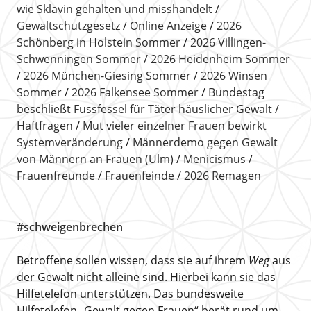
wie Sklavin gehalten und misshandelt
Gewaltschutzgesetz
Online Anzeige
2026
Schönberg in Holstein Sommer
2026 Villingen-
Schwenningen Sommer
2026 Heidenheim Sommer
2026 München-Giesing Sommer
2026 Winsen
Sommer
2026 Falkensee Sommer
Bundestag
beschließt Fussfessel für Täter häuslicher Gewalt
Haftfragen
Mut vieler einzelner Frauen bewirkt
Systemveränderung
Männerdemo gegen Gewalt
von Männern an Frauen (Ulm)
Menicismus
Frauenfreunde
Frauenfeinde
2026 Remagen
#schweigenbrechen
Betroffene sollen wissen, dass sie auf ihrem
Weg
aus
der Gewalt nicht alleine sind. Hierbei kann sie das
Hilfetelefon unterstützen. Das bundesweite
Hilfetelefon „Gewalt gegen Frauen“ berät rund um