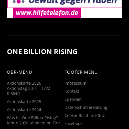
ONE BILLION RISING
OBR-MENU
FOOTER MENU
Aktionskarte 2026
Impressum
Aktionstag 30.7. – I AM
Kontakt
RISING
Spenden
Aktionskarte 2025
Datenschutzerklärung
Aktionskarte 2024
Cookie-Richtlinie (EU)
Was ist One Billion Rising?
Motto 2026: Women on Fire
Facebook