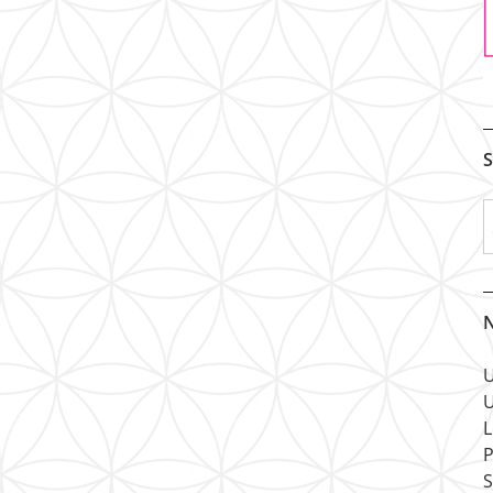
S
N
U
U
L
P
S