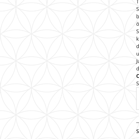
T
S
b
ö
S
k
d
u
J
S
S