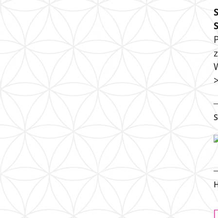
P
S
H