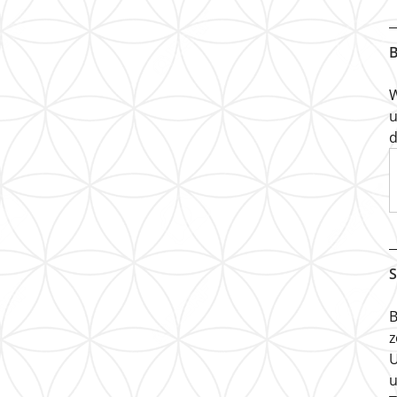
B
W
u
d
S
B
z
U
u