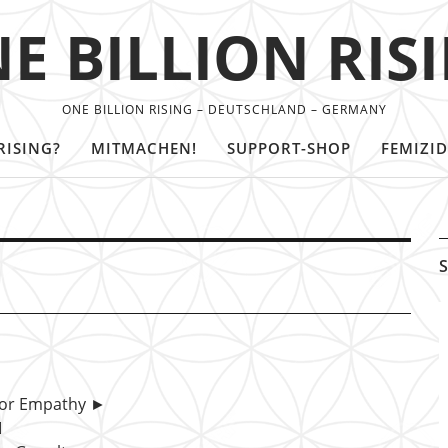
E BILLION RIS
ONE BILLION RISING – DEUTSCHLAND – GERMANY
RISING?
MITMACHEN!
SUPPORT-SHOP
FEMIZID
S
e For Empathy ►
