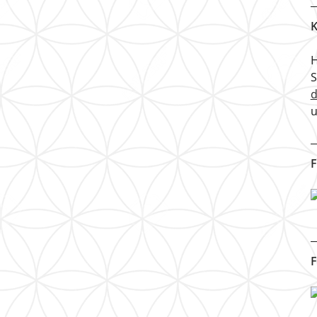
K
H
u
F
F