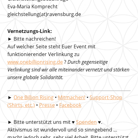
Eva-Maria Komprecht
gleichstellung(at)ravensburg.de
Vernetzungs-Link:
► Bitte nachreichen!
Auf welcher Seite steht Euer Event mit
funktionierender Verlinkung zu
www.onebillionrising.de
?
Durch gegenseitige
Verlinkung sind wir alle miteinander vernetzt und stärken
unsere globale Solidarität.
►
One Billion Rising
•
Mitmachen!
•
Support-Shop
(Shirts, etc.)
•
Presse
•
Facebook
►
Bitte unterstützt uns mit
♥
Spenden
♥.
Aktivismus ist wundervoll und so sinngebend …
macht jedoch sehr, sehr viel Arbeit. Bitte unterstützt