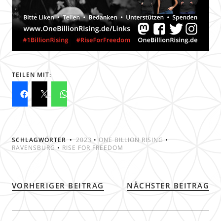
TEILEN MIT:
SCHLAGWÖRTER
2023
•
ONE BILLION RISING
•
RAVENSBURG
•
RISE FOR FREEDOM
VORHERIGER BEITRAG
NÄCHSTER BEITRAG