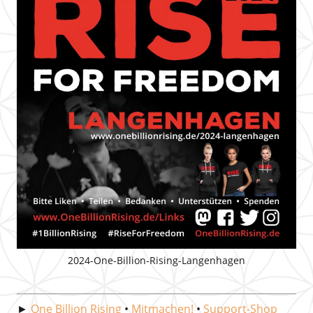
2024-One-Billion-Rising-Langenhagen
►
One Billion Rising
•
Mitmachen!
•
Support-Shop