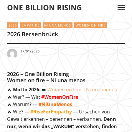
ONE BILLION RISING
2026
EMPATHIE
NI UNA MENOS
WOMEN ON FIRE
2026 Bersenbrück
17/01/2026
2026 – One Billion Rising
Women on fire – Ni una menos
🔥
Motto 2026:
➡️
Women on Fire – Ni una menos
🔥 Wer? — Wir:
#WomenOnFire
🔥 Warum? —
#NiUnaMenos
🔥 Wie? —
#RiseForEmpathy
— Ursachen von
Gewalt erkennen – benennen – verbannen.
Denn
nur, wenn wir das „WARUM“ verstehen, finden