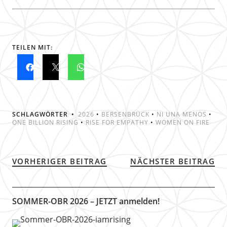
TEILEN MIT:
SCHLAGWÖRTER
2026
•
BERSENBRÜCK
•
NI UNA MENOS
•
ONE BILLION RISING
•
RISE FOR EMPATHY
•
WOMEN ON FIRE
VORHERIGER BEITRAG
NÄCHSTER BEITRAG
SOMMER-OBR 2026 – JETZT anmelden!