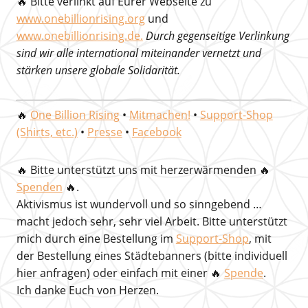
🔥 Bitte verlinkt auf Eurer Webseite zu
www.onebillionrising.org
und
www.onebillionrising.de.
Durch gegenseitige Verlinkung
sind wir alle international miteinander vernetzt und
stärken unsere globale Solidarität.
🔥
One Billion Rising
•
Mitmachen!
•
Support-Shop
(Shirts, etc.)
•
Presse
•
Facebook
🔥
Bitte unterstützt uns mit herzerwärmenden
🔥
Spenden
🔥.
Aktivismus ist wundervoll und so sinngebend …
macht jedoch sehr, sehr viel Arbeit. Bitte unterstützt
mich durch eine Bestellung im
Support-Shop
, mit
der Bestellung eines Städtebanners (bitte individuell
hier anfragen) oder einfach mit einer 🔥
Spende
.
Ich danke Euch von Herzen.