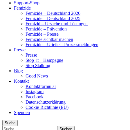
Support-Shop
Femizide
Femizide – Deutschland 2026
Femizide – Deutschland 2025
Femizid – Ursache und Lösungen
Femizide – Prävention
Femizide – Presse
Femizide sichtbar machen
Femizide – Urteile – Prozessmeldungen
Presse
Presse
Stop_it – Kampagne
Stop Stalking
Blog
Good News
Kontakt
Kontaktformular
Instagram
Facebook
Datenschutzerklärung
Cookie-Richtlinie (EU)
Spenden
Suche
Suche