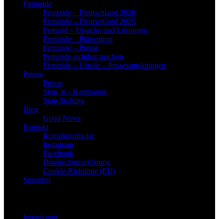
Femizide
Femizide – Deutschland 2026
Femizide – Deutschland 2025
Femizid – Ursache und Lösungen
Femizide – Prävention
Femizide – Presse
Femizide sichtbar machen
Femizide – Urteile – Prozessmeldungen
Presse
Presse
Stop_it – Kampagne
Stop Stalking
Blog
Good News
Kontakt
Kontaktformular
Instagram
Facebook
Datenschutzerklärung
Cookie-Richtlinie (EU)
Spenden
Footer Menu
Impressum