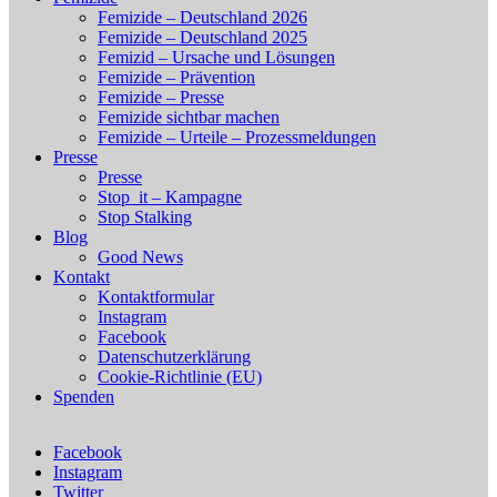
Femizide – Deutschland 2026
Femizide – Deutschland 2025
Femizid – Ursache und Lösungen
Femizide – Prävention
Femizide – Presse
Femizide sichtbar machen
Femizide – Urteile – Prozessmeldungen
Presse
Presse
Stop_it – Kampagne
Stop Stalking
Blog
Good News
Kontakt
Kontaktformular
Instagram
Facebook
Datenschutzerklärung
Cookie-Richtlinie (EU)
Spenden
Facebook
Instagram
Twitter