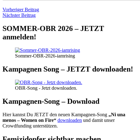
Beitragsnavigation
Vorheriger
Vorheriger Beitrag
Nächster
Beitrag
Nächster Beitrag
Beitrag
SOMMER-OBR 2026 – JETZT
anmelden!
Sommer-OBR-2026-iamrising
Kampagnen Song – JETZT downloaden!
OBR-Song - Jetzt downloaden.
Kampagnen-Song – Download
Hier kannst Du JETZT den neuen Kampagnen-Song
„Ni una
menos – Women on Fire“
downloaden
und damit unser
Crowdfunding unterstützen.
Femizidopfer sichtbar machen