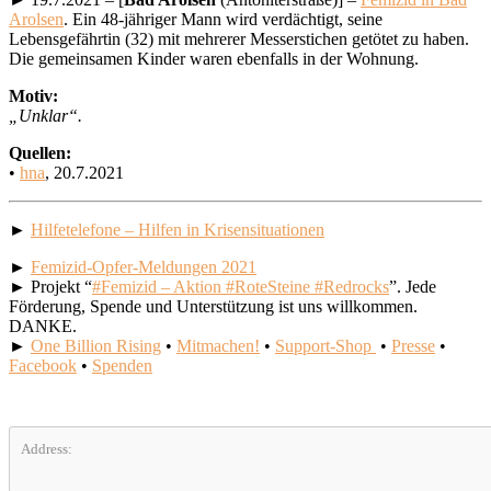
Arolsen
. Ein 48-jähriger Mann wird verdächtigt, seine
Lebensgefährtin (32) mit mehrerer Messerstichen getötet zu haben.
Die gemeinsamen Kinder waren ebenfalls in der Wohnung.
Motiv:
„Unklar“.
Quellen:
•
hna
, 20.7.2021
►
Hilfetelefone – Hilfen in Krisensituationen
►
Femizid-Opfer-Meldungen 2021
► Projekt “
#Femizid – Aktion #RoteSteine #Redrocks
”. Jede
Förderung, Spende und Unterstützung ist uns willkommen.
DANKE.
►
One Billion Rising
•
Mitmachen!
•
Support-Shop
•
Presse
•
Facebook
•
Spenden
Address: