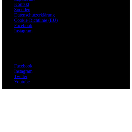
Kontakt
Spenden
Datenschutzerklärung
Cookie-Richtlinie (EU)
Facebook
Instagram
© Mairiedl.de
Folge uns
Facebook
Instagram
Twitter
Youtube