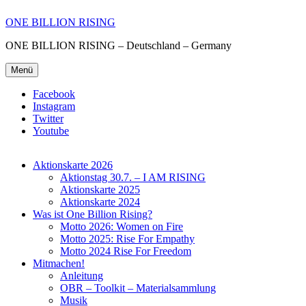
ONE BILLION RISING
ONE BILLION RISING – Deutschland – Germany
Menü
Facebook
Instagram
Twitter
Youtube
Aktionskarte 2026
Aktionstag 30.7. – I AM RISING
Aktionskarte 2025
Aktionskarte 2024
Was ist One Billion Rising?
Motto 2026: Women on Fire
Motto 2025: Rise For Empathy
Motto 2024 Rise For Freedom
Mitmachen!
Anleitung
OBR – Toolkit – Materialsammlung
Musik