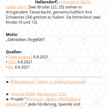
Hellersdorf
] –
Femizid in Berlin
Hellersdorf
. Zwei Brüder (22, 25) stehen in
dringendem Tatverdacht, gemeinschaftlich ihre
Schwester (34) getötet zu haben. Sie hinterlässt zwei
Kinder (9 und 13).
Motiv:
„Gekränktes Ehrgefühl“.
Quellen:
•
Tagesspiegel
, 6.8.2021
•
NTV
. 6.8.2021
•
BR
, 6.8.2021
►
Hilfetelefone – Hilfen in Krisensituationen
►
Femizid-Opfer-Meldungen 2021
► Projekt “
#Femizid – Aktion #RoteSteine
#Redrocks
”. Jede Förderung, Spende und