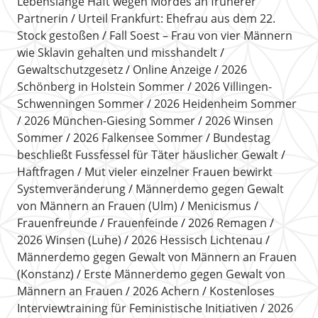
Lebenslange Haft wegen Mordes an früherer
Partnerin
Urteil Frankfurt: Ehefrau aus dem 22.
Stock gestoßen
Fall Soest – Frau von vier Männern
wie Sklavin gehalten und misshandelt
Gewaltschutzgesetz
Online Anzeige
2026
Schönberg in Holstein Sommer
2026 Villingen-
Schwenningen Sommer
2026 Heidenheim Sommer
2026 München-Giesing Sommer
2026 Winsen
Sommer
2026 Falkensee Sommer
Bundestag
beschließt Fussfessel für Täter häuslicher Gewalt
Haftfragen
Mut vieler einzelner Frauen bewirkt
Systemveränderung
Männerdemo gegen Gewalt
von Männern an Frauen (Ulm)
Menicismus
Frauenfreunde
Frauenfeinde
2026 Remagen
2026 Winsen (Luhe)
2026 Hessisch Lichtenau
Männerdemo gegen Gewalt von Männern an Frauen
(Konstanz)
Erste Männerdemo gegen Gewalt von
Männern an Frauen
2026 Achern
Kostenloses
Interviewtraining für Feministische Initiativen
2026