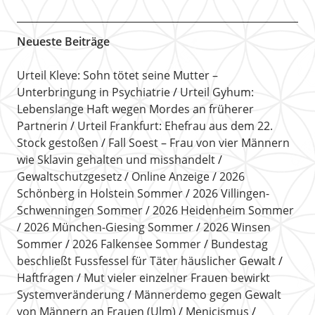
Neueste Beiträge
Urteil Kleve: Sohn tötet seine Mutter –
Unterbringung in Psychiatrie
Urteil Gyhum:
Lebenslange Haft wegen Mordes an früherer
Partnerin
Urteil Frankfurt: Ehefrau aus dem 22.
Stock gestoßen
Fall Soest – Frau von vier Männern
wie Sklavin gehalten und misshandelt
Gewaltschutzgesetz
Online Anzeige
2026
Schönberg in Holstein Sommer
2026 Villingen-
Schwenningen Sommer
2026 Heidenheim Sommer
2026 München-Giesing Sommer
2026 Winsen
Sommer
2026 Falkensee Sommer
Bundestag
beschließt Fussfessel für Täter häuslicher Gewalt
Haftfragen
Mut vieler einzelner Frauen bewirkt
Systemveränderung
Männerdemo gegen Gewalt
von Männern an Frauen (Ulm)
Menicismus