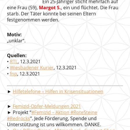
Ein 25-Jähriger sticht mehrfach auf
eine Frau (59),
Margot S.
, ein und flüchtet. Die Frau
starb. Der Täter konnte bei seinen Eltern
festgenommen werden.
Motiv:
„unklar“.
Quellen:
•
RTL
, 12.3.2021
•
Wiesbadener Kurier
, 12.3.2021
•
fnp
, 12.3.2021
►
Hilfetelefone – Hilfen in Krisensituationen
►
Femizid-Opfer-Meldungen 2021
► Projekt “
#Femizid – Aktion #RoteSteine
#Redrocks
”. Jede Förderung, Spende und
Unterstützung ist uns willkommen. DANKE.