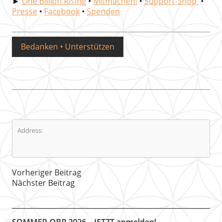
►
One Billion Rising
•
Mitmachen!
•
Support-Shop
•
Presse
•
Facebook
•
Spenden
Bedanken • Unterstützen
Address:
Vorheriger Beitrag
Nächster Beitrag