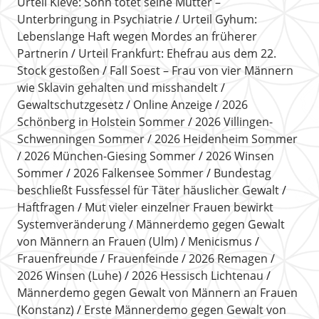
Urteil Kleve: Sohn tötet seine Mutter –
Unterbringung in Psychiatrie
Urteil Gyhum:
Lebenslange Haft wegen Mordes an früherer
Partnerin
Urteil Frankfurt: Ehefrau aus dem 22.
Stock gestoßen
Fall Soest – Frau von vier Männern
wie Sklavin gehalten und misshandelt
Gewaltschutzgesetz
Online Anzeige
2026
Schönberg in Holstein Sommer
2026 Villingen-
Schwenningen Sommer
2026 Heidenheim Sommer
2026 München-Giesing Sommer
2026 Winsen
Sommer
2026 Falkensee Sommer
Bundestag
beschließt Fussfessel für Täter häuslicher Gewalt
Haftfragen
Mut vieler einzelner Frauen bewirkt
Systemveränderung
Männerdemo gegen Gewalt
von Männern an Frauen (Ulm)
Menicismus
Frauenfreunde
Frauenfeinde
2026 Remagen
2026 Winsen (Luhe)
2026 Hessisch Lichtenau
Männerdemo gegen Gewalt von Männern an Frauen
(Konstanz)
Erste Männerdemo gegen Gewalt von