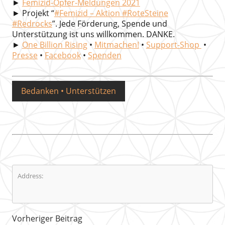
►
Femizid-Opfer-Meldungen 2021
► Projekt “
#Femizid – Aktion #RoteSteine
#Redrocks
”. Jede Förderung, Spende und
Unterstützung ist uns willkommen. DANKE.
►
One Billion Rising
•
Mitmachen!
•
Support-Shop
•
Presse
•
Facebook
•
Spenden
Bedanken • Unterstützen
Address:
Vorheriger Beitrag