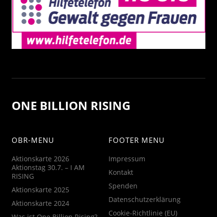
ONE BILLION RISING
OBR-MENU
FOOTER MENU
Aktionskarte 2026
Impressum
Aktionstag 30.7. – I AM
Kontakt
RISING
Spenden
Aktionskarte 2025
Datenschutzerklärung
Aktionskarte 2024
Cookie-Richtlinie (EU)
Was ist One Billion Rising?