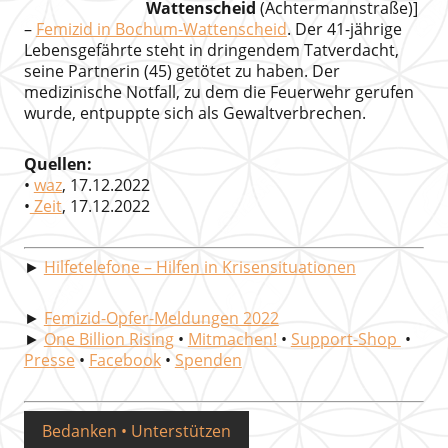
Wattenscheid
(Achtermannstraße)]
–
Femizid in Bochum-Wattenscheid
. Der 41-jährige
Lebensgefährte steht in dringendem Tatverdacht,
seine Partnerin (45) getötet zu haben. Der
medizinische Notfall, zu dem die Feuerwehr gerufen
wurde, entpuppte sich als Gewaltverbrechen.
Quellen:
•
waz
, 17.12.2022
•
Zeit
, 17.12.2022
►
Hilfetelefone – Hilfen in Krisensituationen
►
Femizid-Opfer-Meldungen 2022
►
One Billion Rising
•
Mitmachen!
•
Support-Shop
•
Presse
•
Facebook
•
Spenden
Bedanken • Unterstützen