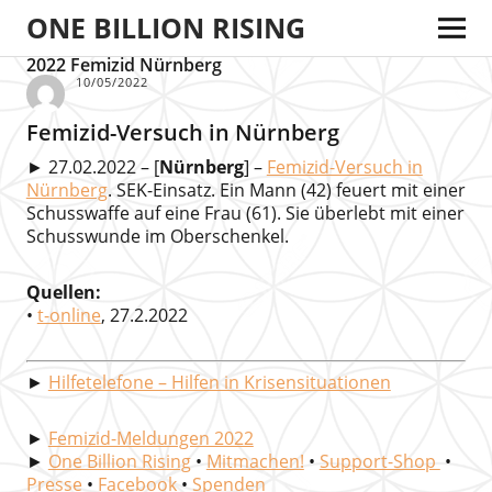
ONE BILLION RISING
2022 Femizid Nürnberg
10/05/2022
Femizid-Versuch in Nürnberg
► 27.02.2022 – [
Nürnberg
] –
Femizid-Versuch in
Nürnberg
. SEK-Einsatz. Ein Mann (42) feuert mit einer
Schusswaffe auf eine Frau (61). Sie überlebt mit einer
Schusswunde im Oberschenkel.
Quellen:
•
t-online
, 27.2.2022
►
Hilfetelefone – Hilfen in Krisensituationen
►
Femizid-Meldungen 2022
►
One Billion Rising
•
Mitmachen!
•
Support-Shop
•
Presse
•
Facebook
•
Spenden