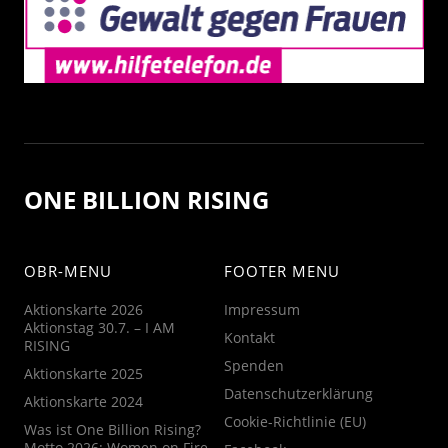
ONE BILLION RISING
OBR-MENU
FOOTER MENU
Aktionskarte 2026
Impressum
Aktionstag 30.7. – I AM
Kontakt
RISING
Spenden
Aktionskarte 2025
Datenschutzerklärung
Aktionskarte 2024
Cookie-Richtlinie (EU)
Was ist One Billion Rising?
Motto 2026: Women on Fire