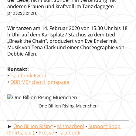
der Liebe, nicht still, sondern in Verbindung mit
anderen Frauen und kraftvoll im Tanz dagegen
protestieren.
Wir tanzen am 14. Februar 2020 von 15.30 Uhr bis 18
h Uhr auf dem Karlsplatz / Stachus zu dem Lied
„Break the Chain“, produziert von Eve Ensler mit
Musik von Tena Clark und einer Choreographie von
Debbie Allen.
Kontakt:
•
Facebook-Event
•
OBR München Homepage
One Billion Rising Muenchen
►
One Billion Rising
•
Mitmachen!
•
Support-Shop
(Shirts, etc.)
•
Presse
•
Facebook