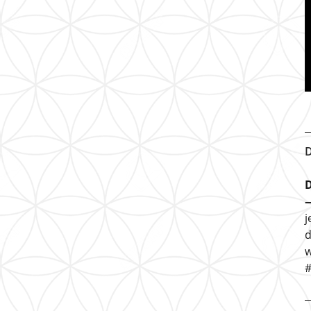
D
D
j
d
w