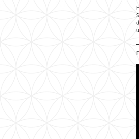
H
u
F