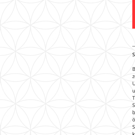
S
B
z
U
u
T
S
b
ö
S
k