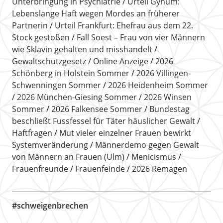
Unterbringung in Psychiatrie
Urteil Gyhum:
Lebenslange Haft wegen Mordes an früherer
Partnerin
Urteil Frankfurt: Ehefrau aus dem 22.
Stock gestoßen
Fall Soest – Frau von vier Männern
wie Sklavin gehalten und misshandelt
Gewaltschutzgesetz
Online Anzeige
2026
Schönberg in Holstein Sommer
2026 Villingen-
Schwenningen Sommer
2026 Heidenheim Sommer
2026 München-Giesing Sommer
2026 Winsen
Sommer
2026 Falkensee Sommer
Bundestag
beschließt Fussfessel für Täter häuslicher Gewalt
Haftfragen
Mut vieler einzelner Frauen bewirkt
Systemveränderung
Männerdemo gegen Gewalt
von Männern an Frauen (Ulm)
Menicismus
Frauenfreunde
Frauenfeinde
2026 Remagen
#schweigenbrechen