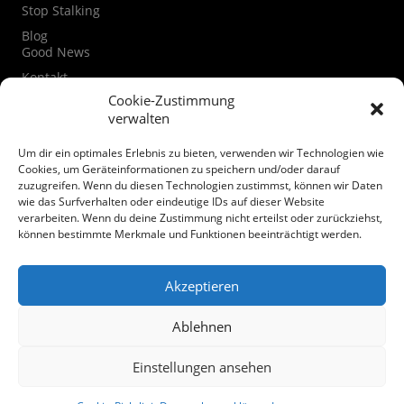
Stop Stalking
Blog
Good News
Kontakt
Kontaktformular
Cookie-Zustimmung
verwalten
Instagram
Facebook
Um dir ein optimales Erlebnis zu bieten, verwenden wir Technologien wie
Datenschutzerklärung
Cookies, um Geräteinformationen zu speichern und/oder darauf
zuzugreifen. Wenn du diesen Technologien zustimmst, können wir Daten
Cookie-Richtlinie (EU)
wie das Surfverhalten oder eindeutige IDs auf dieser Website
verarbeiten. Wenn du deine Zustimmung nicht erteilst oder zurückziehst,
Spenden
können bestimmte Merkmale und Funktionen beeinträchtigt werden.
Akzeptieren
Ablehnen
© Mairiedl.de
Einstellungen ansehen
Facebook
Instagram
Twitter
Youtube