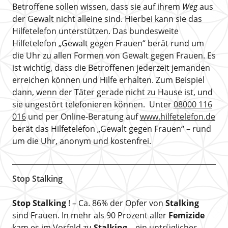
Betroffene sollen wissen, dass sie auf ihrem
Weg
aus
der Gewalt nicht alleine sind. Hierbei kann sie das
Hilfetelefon unterstützen. Das bundesweite
Hilfetelefon „Gewalt gegen Frauen“ berät rund um
die Uhr zu allen Formen von Gewalt gegen Frauen. Es
ist wichtig, dass die Betroffenen jederzeit jemanden
erreichen können und Hilfe erhalten. Zum Beispiel
dann, wenn der Täter gerade nicht zu Hause ist, und
sie ungestört telefonieren können. Unter
08000 116
016
und per Online-Beratung auf
www.hilfetelefon.de
berät das Hilfetelefon „Gewalt gegen Frauen“ – rund
um die Uhr, anonym und kostenfrei.
Stop Stalking
Stop Stalking
! – Ca. 86% der Opfer von
Stalking
sind Frauen. In mehr als 90 Prozent aller
Femizide
kam es im Vorfeld zu
Stalking
– ein untrügliches