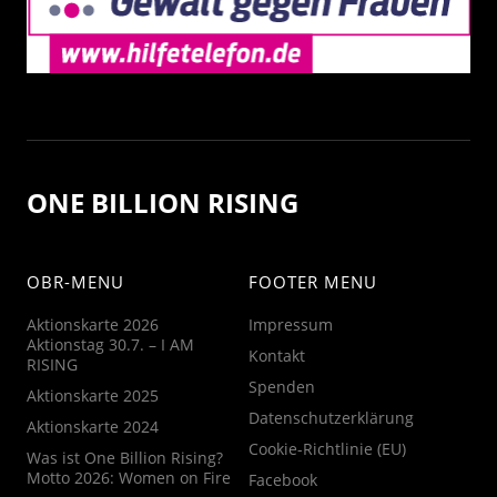
ONE BILLION RISING
OBR-MENU
FOOTER MENU
Aktionskarte 2026
Impressum
Aktionstag 30.7. – I AM
Kontakt
RISING
Spenden
Aktionskarte 2025
Datenschutzerklärung
Aktionskarte 2024
Cookie-Richtlinie (EU)
Was ist One Billion Rising?
Motto 2026: Women on Fire
Facebook