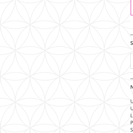
S
N
U
U
L
P
S