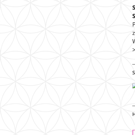
P
S
H