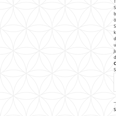
T
S
b
ö
S
k
d
u
J
S
S