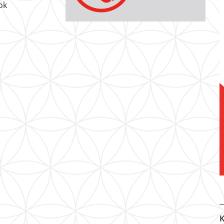
ook
K