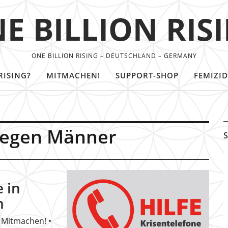
E BILLION RIS
ONE BILLION RISING – DEUTSCHLAND – GERMANY
RISING?
MITMACHEN!
SUPPORT-SHOP
FEMIZID
gegen Männer
S
e in
n
• Mitmachen! •