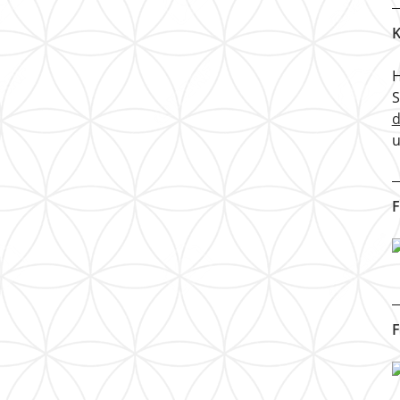
K
H
u
F
F