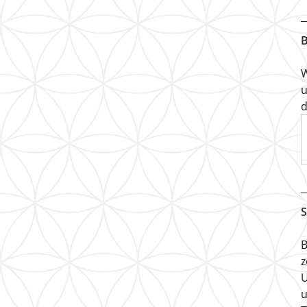
B
W
u
d
S
B
z
U
u