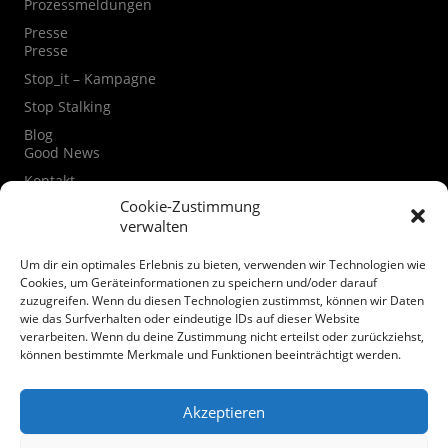
Prozessmeldungen
Presse
Presse
Stop_it – Kampagne
Stop Stalking
Blog
Good News
Kontakt
Kontaktformular
Cookie-Zustimmung
verwalten
Instagram
Facebook
Um dir ein optimales Erlebnis zu bieten, verwenden wir Technologien wie
Datenschutzerklärung
Cookies, um Geräteinformationen zu speichern und/oder darauf
zuzugreifen. Wenn du diesen Technologien zustimmst, können wir Daten
Cookie-Richtlinie (EU)
wie das Surfverhalten oder eindeutige IDs auf dieser Website
verarbeiten. Wenn du deine Zustimmung nicht erteilst oder zurückziehst,
Spenden
können bestimmte Merkmale und Funktionen beeinträchtigt werden.
Akzeptieren