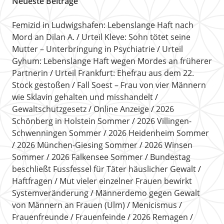
Neueste Beiträge
Femizid in Ludwigshafen: Lebenslange Haft nach
Mord an Dilan A.
Urteil Kleve: Sohn tötet seine
Mutter – Unterbringung in Psychiatrie
Urteil
Gyhum: Lebenslange Haft wegen Mordes an früherer
Partnerin
Urteil Frankfurt: Ehefrau aus dem 22.
Stock gestoßen
Fall Soest – Frau von vier Männern
wie Sklavin gehalten und misshandelt
Gewaltschutzgesetz
Online Anzeige
2026
Schönberg in Holstein Sommer
2026 Villingen-
Schwenningen Sommer
2026 Heidenheim Sommer
2026 München-Giesing Sommer
2026 Winsen
Sommer
2026 Falkensee Sommer
Bundestag
beschließt Fussfessel für Täter häuslicher Gewalt
Haftfragen
Mut vieler einzelner Frauen bewirkt
Systemveränderung
Männerdemo gegen Gewalt
von Männern an Frauen (Ulm)
Menicismus
Frauenfreunde
Frauenfeinde
2026 Remagen