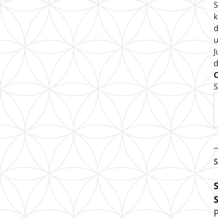
S
k
d
u
J
S
S
P