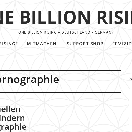
E BILLION RIS
ONE BILLION RISING – DEUTSCHLAND – GERMANY
RISING?
MITMACHEN!
SUPPORT-SHOP
FEMIZID
ornographie
S
ellen
indern
raphie