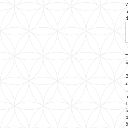
W
u
d
S
B
z
U
u
T
S
b
ö