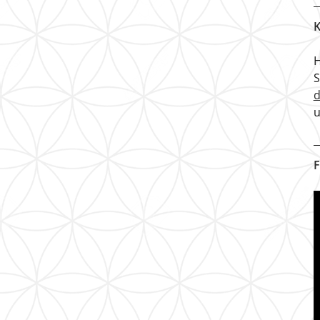
K
H
u
F