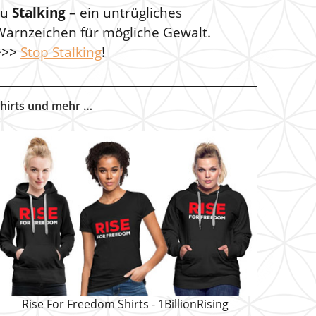
zu
Stalking
– ein untrügliches
Warnzeichen für mögliche Gewalt.
>>>
Stop Stalking
!
hirts und mehr …
Rise For Freedom Shirts - 1BillionRising