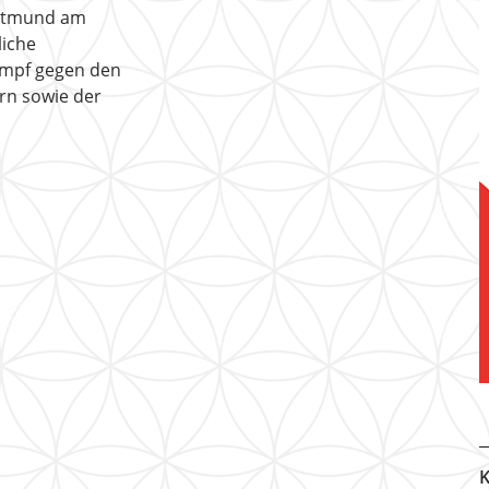
ortmund am
liche
ampf gegen den
rn sowie der
K