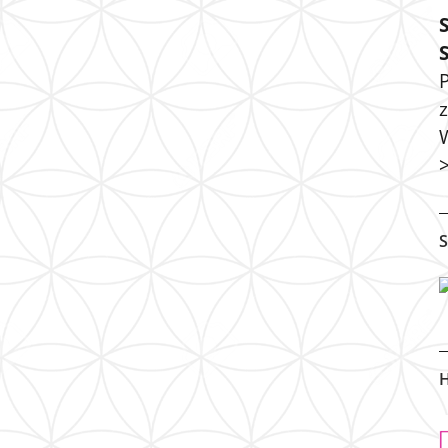
P
S
H