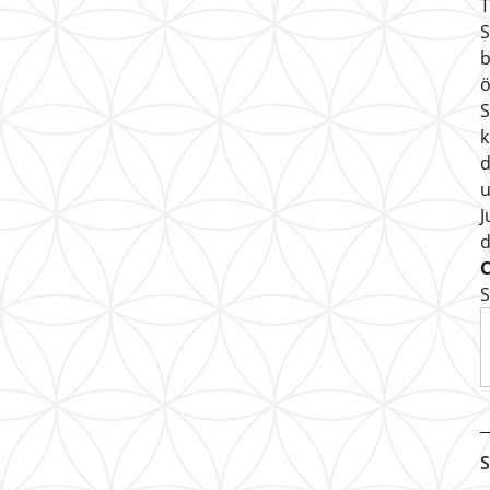
T
S
b
ö
S
k
d
u
J
S
S