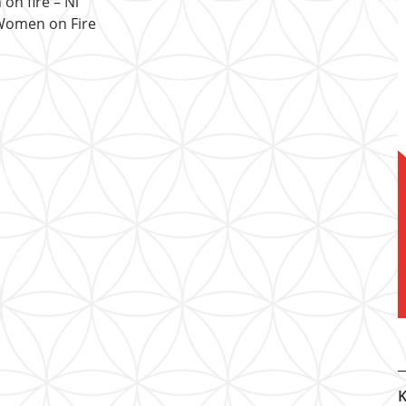
on fire – Ni
Women on Fire
K