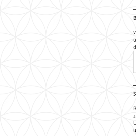
B
W
u
d
S
B
z
U
u