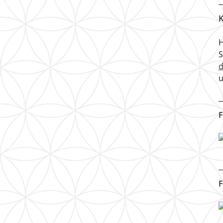
K
H
u
F
F