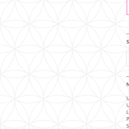
S
N
U
U
L
P
S