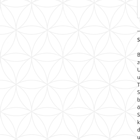
S
B
z
U
u
T
S
b
ö
S
k
d
u