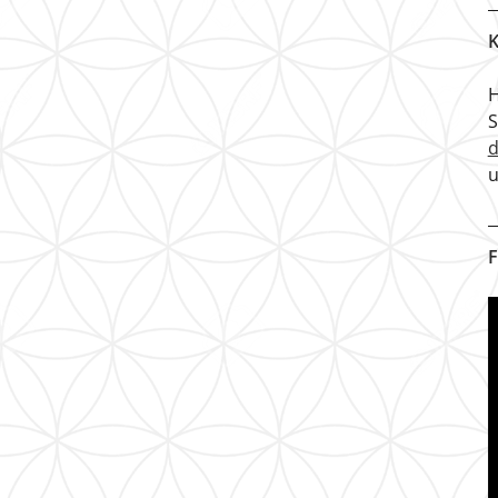
K
H
u
F