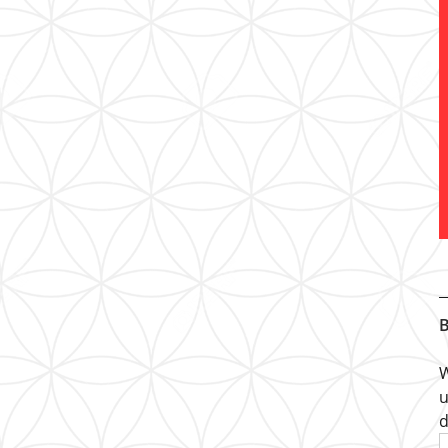
B
W
u
d