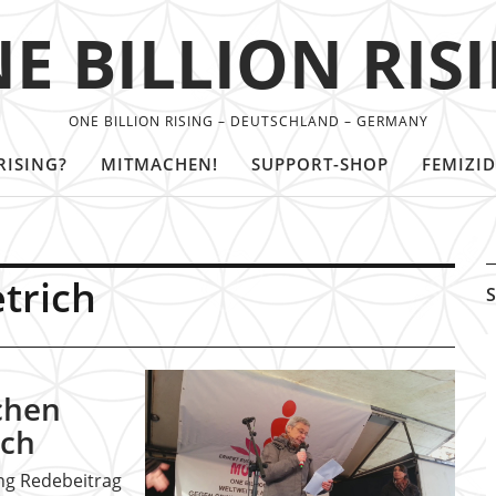
E BILLION RIS
ONE BILLION RISING – DEUTSCHLAND – GERMANY
RISING?
MITMACHEN!
SUPPORT-SHOP
FEMIZID
etrich
S
chen
ich
ing Redebeitrag