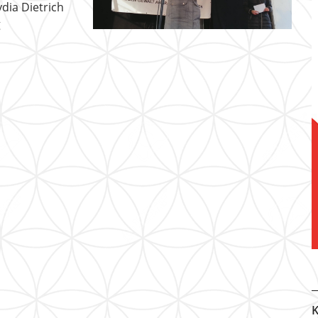
dia Dietrich
g
K