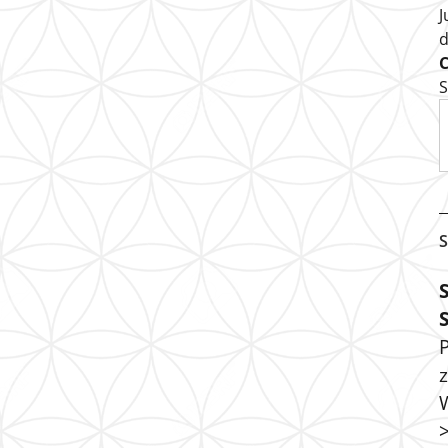
J
S
S
P