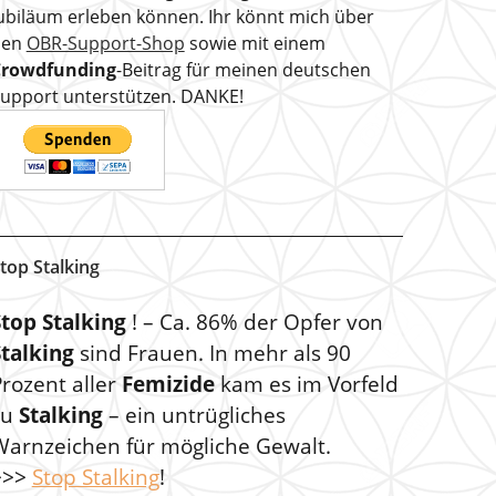
ubiläum erleben können. Ihr könnt mich über
den
OBR-Support-Shop
sowie mit einem
Crowdfunding
-Beitrag für meinen deutschen
upport unterstützen. DANKE!
top Stalking
Stop Stalking
! – Ca. 86% der Opfer von
Stalking
sind Frauen. In mehr als 90
rozent aller
Femizide
kam es im Vorfeld
zu
Stalking
– ein untrügliches
Warnzeichen für mögliche Gewalt.
>>>
Stop Stalking
!