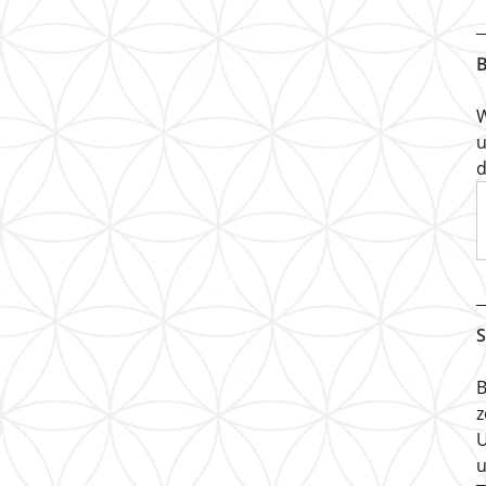
B
W
u
d
S
B
z
U
u