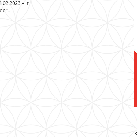
4.02.2023 – in
 der…
K