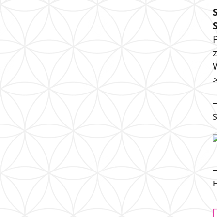
P
S
H