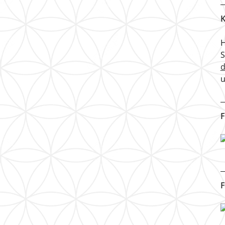
K
H
u
F
F