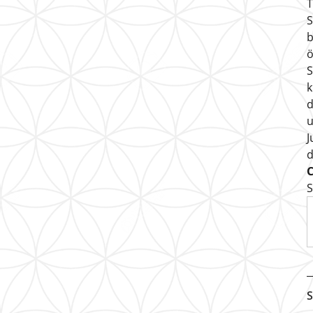
T
S
b
ö
S
k
d
u
J
S
S