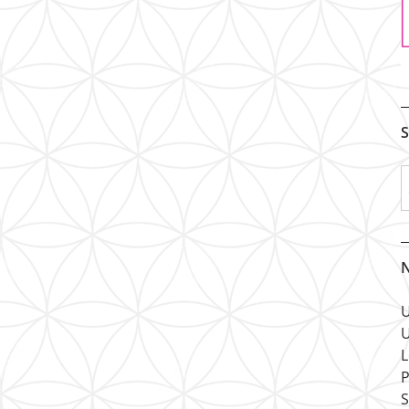
S
N
U
U
L
P
S