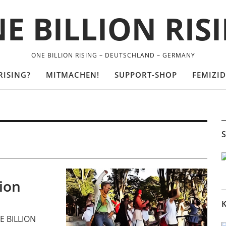
E BILLION RIS
ONE BILLION RISING – DEUTSCHLAND – GERMANY
RISING?
MITMACHEN!
SUPPORT-SHOP
FEMIZID
S
lion
K
NE BILLION