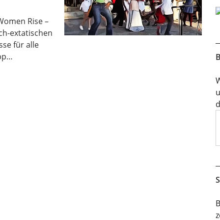
Women Rise –
ch-extatischen
se für alle
ipp…
B
W
u
d
S
B
z