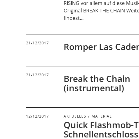
RISING vor allem auf diese Musi
Original BREAK THE CHAIN Weit
findest…
21/12/2017
Romper Las Cade
21/12/2017
Break the Chain
(instrumental)
12/12/2017
AKTUELLES
MATERIAL
Quick Flashmob-T
Schnellentschlos