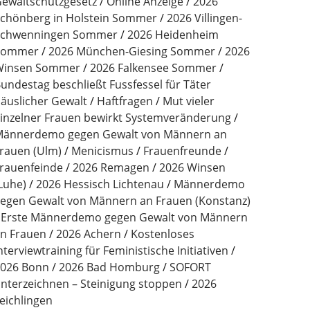
ewaltschutzgesetz
Online Anzeige
2026
chönberg in Holstein Sommer
2026 Villingen-
Schwenningen Sommer
2026 Heidenheim
Sommer
2026 München-Giesing Sommer
2026
Winsen Sommer
2026 Falkensee Sommer
undestag beschließt Fussfessel für Täter
äuslicher Gewalt
Haftfragen
Mut vieler
inzelner Frauen bewirkt Systemveränderung
ännerdemo gegen Gewalt von Männern an
rauen (Ulm)
Menicismus
Frauenfreunde
rauenfeinde
2026 Remagen
2026 Winsen
Luhe)
2026 Hessisch Lichtenau
Männerdemo
egen Gewalt von Männern an Frauen (Konstanz)
Erste Männerdemo gegen Gewalt von Männern
n Frauen
2026 Achern
Kostenloses
nterviewtraining für Feministische Initiativen
026 Bonn
2026 Bad Homburg
SOFORT
nterzeichnen – Steinigung stoppen
2026
eichlingen