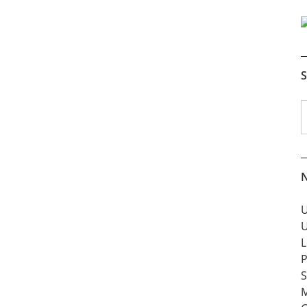
S
N
U
U
L
P
S
M