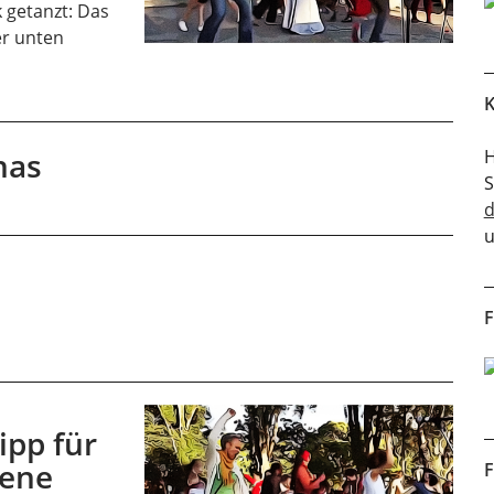
k getanzt: Das
er unten
K
nas
H
u
F
ipp für
sene
F