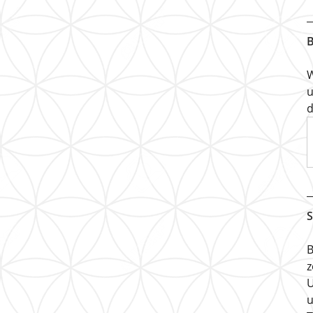
B
W
u
d
S
B
z
U
u