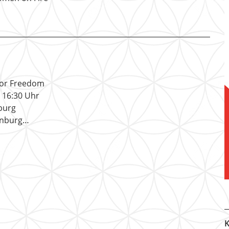
 For Freedom
– 16:30 Uhr
burg
enburg…
K