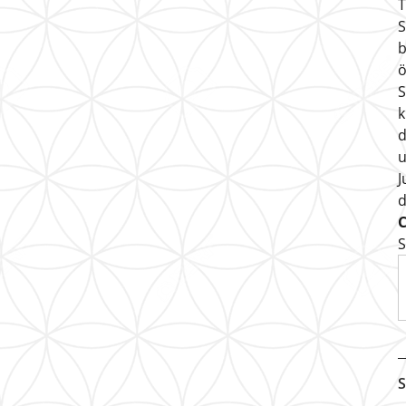
T
S
b
ö
S
k
d
u
J
S
S