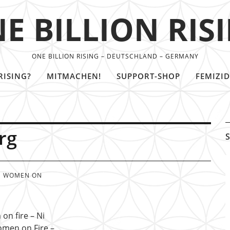
E BILLION RIS
ONE BILLION RISING – DEUTSCHLAND – GERMANY
RISING?
MITMACHEN!
SUPPORT-SHOP
FEMIZID
rg
S
WOMEN ON
on fire – Ni
omen on Fire –