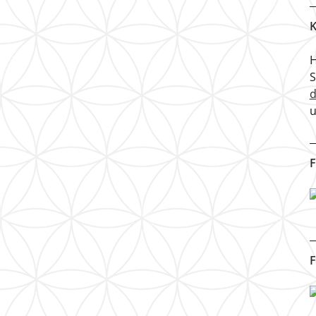
K
H
u
F
F