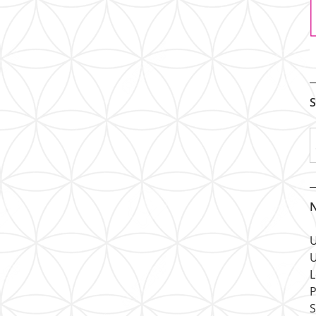
S
N
U
U
L
P
S