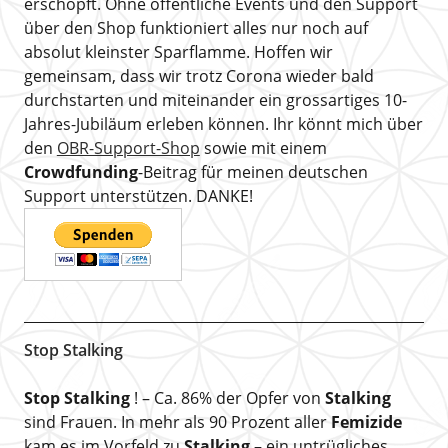
erschöpft. Ohne öffentliche Events und den Support
über den Shop funktioniert alles nur noch auf
absolut kleinster Sparflamme. Hoffen wir
gemeinsam, dass wir trotz Corona wieder bald
durchstarten und miteinander ein grossartiges 10-
Jahres-Jubiläum erleben können. Ihr könnt mich über
den
OBR-Support-Shop
sowie mit einem
Crowdfunding
-Beitrag für meinen deutschen
Support unterstützen. DANKE!
Stop Stalking
Stop Stalking
! – Ca. 86% der Opfer von
Stalking
sind Frauen. In mehr als 90 Prozent aller
Femizide
kam es im Vorfeld zu
Stalking
– ein untrügliches