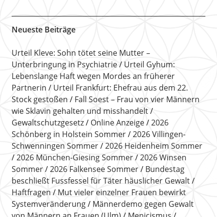
Neueste Beiträge
Urteil Kleve: Sohn tötet seine Mutter –
Unterbringung in Psychiatrie
Urteil Gyhum:
Lebenslange Haft wegen Mordes an früherer
Partnerin
Urteil Frankfurt: Ehefrau aus dem 22.
Stock gestoßen
Fall Soest – Frau von vier Männern
wie Sklavin gehalten und misshandelt
Gewaltschutzgesetz
Online Anzeige
2026
Schönberg in Holstein Sommer
2026 Villingen-
Schwenningen Sommer
2026 Heidenheim Sommer
2026 München-Giesing Sommer
2026 Winsen
Sommer
2026 Falkensee Sommer
Bundestag
beschließt Fussfessel für Täter häuslicher Gewalt
Haftfragen
Mut vieler einzelner Frauen bewirkt
Systemveränderung
Männerdemo gegen Gewalt
von Männern an Frauen (Ulm)
Menicismus