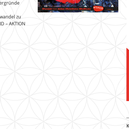
tergründe
wandel zu
ZID – AKTION
K