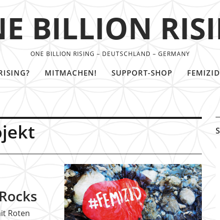
E BILLION RIS
ONE BILLION RISING – DEUTSCHLAND – GERMANY
RISING?
MITMACHEN!
SUPPORT-SHOP
FEMIZID
jekt
S
dRocks
it Roten