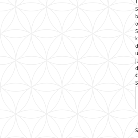
T
S
b
ö
S
k
d
u
J
S
S