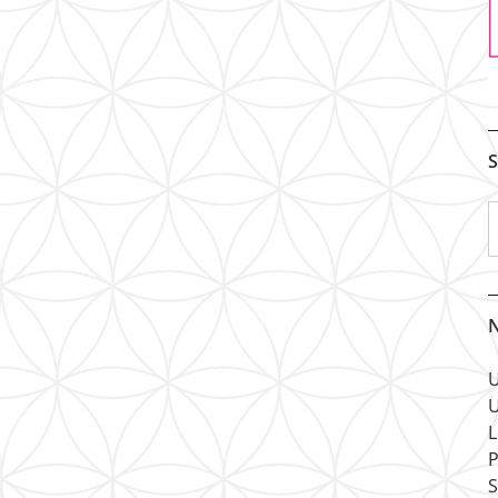
S
N
U
U
L
P
S