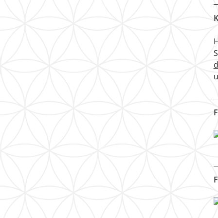
K
H
u
F
F