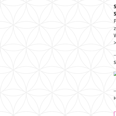
P
S
H