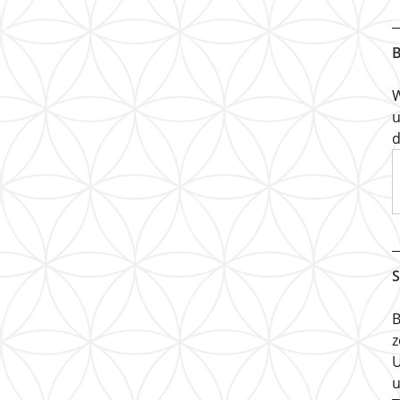
B
W
u
d
S
B
z
U
u