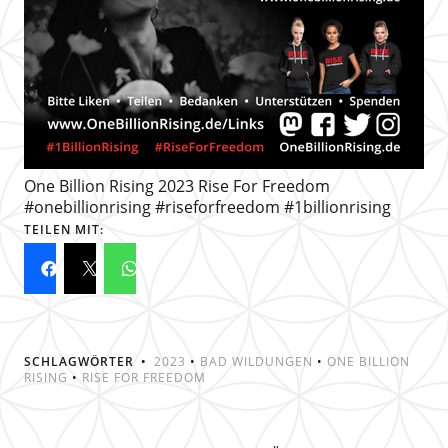
One Billion Rising 2023 Rise For Freedom
#onebillionrising #riseforfreedom #1billionrising
TEILEN MIT:
SCHLAGWÖRTER
2023
•
BAD WILDUNGEN
•
ONE BILLION
RISING
•
RISE FOR FREEDOM