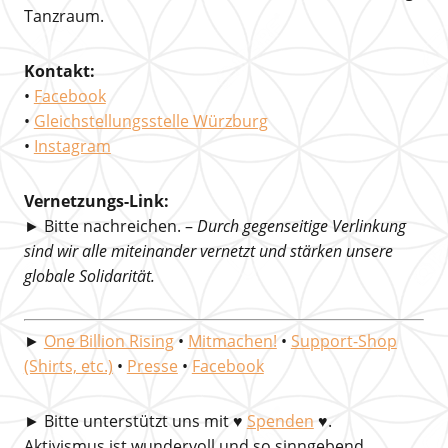
Tanzraum.
Kontakt:
•
Facebook
•
Gleichstellungsstelle Würzburg
•
Instagram
Vernetzungs-Link:
► Bitte nachreichen. –
Durch gegenseitige Verlinkung
sind wir alle miteinander vernetzt und stärken unsere
globale Solidarität.
►
One Billion Rising
•
Mitmachen!
•
Support-Shop
(Shirts, etc.)
•
Presse
•
Facebook
►
Bitte unterstützt uns mit
♥
Spenden
♥.
Aktivismus ist wundervoll und so sinngebend …