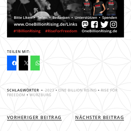
TEILEN MIT:
SCHLAGWÖRTER
2023
•
ONE BILLION RISING
•
RISE FOR
FREEDOM
•
WÜRZBURG
VORHERIGER BEITRAG
NÄCHSTER BEITRAG