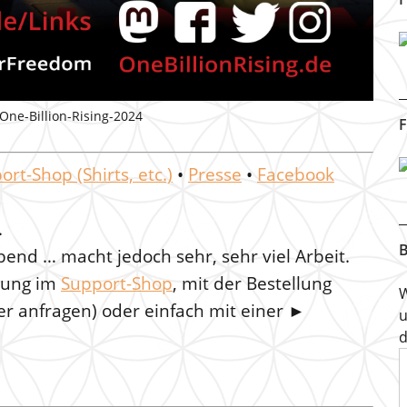
ne-Billion-Rising-2024
F
ort-Shop (Shirts, etc.)
•
Presse
•
Facebook
.
B
bend … macht jedoch sehr, sehr viel Arbeit.
llung im
Support-Shop
, mit der Bestellung
W
ier anfragen) oder einfach mit einer ►
u
d