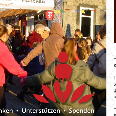
K
H
u
F