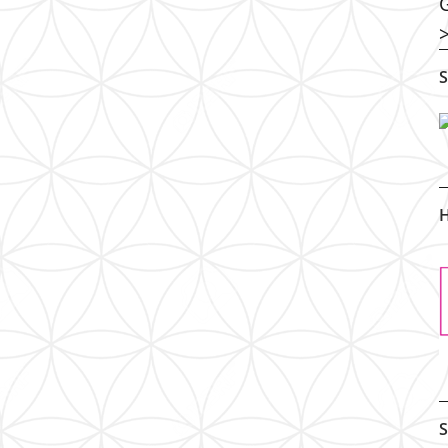
S
H
S