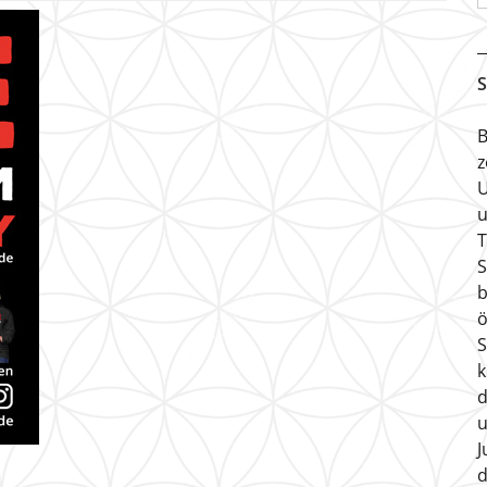
S
B
z
U
u
T
S
b
ö
S
k
d
u
J