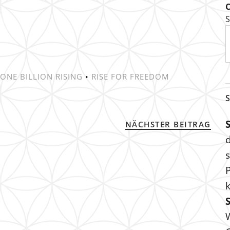
S
ONE BILLION RISING
•
RISE FOR FREEDOM
S
NÄCHSTER BEITRAG
s
P