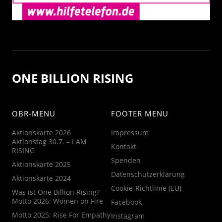
ONE BILLION RISING
OBR-MENU
FOOTER MENU
Aktionskarte 2026
Impressum
Aktionstag 30.7. – I AM
Kontakt
RISING
Spenden
Aktionskarte 2025
Datenschutzerklärung
Aktionskarte 2024
Cookie-Richtlinie (EU)
Was ist One Billion Rising?
Motto 2026: Women on Fire
Facebook
Motto 2025: Rise For Empathy
Instagram