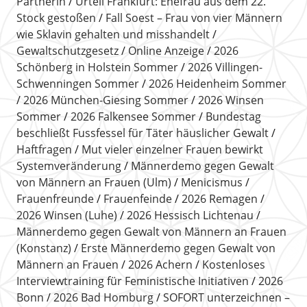
Partnerin
Urteil Frankfurt: Ehefrau aus dem 22.
Stock gestoßen
Fall Soest – Frau von vier Männern
wie Sklavin gehalten und misshandelt
Gewaltschutzgesetz
Online Anzeige
2026
Schönberg in Holstein Sommer
2026 Villingen-
Schwenningen Sommer
2026 Heidenheim Sommer
2026 München-Giesing Sommer
2026 Winsen
Sommer
2026 Falkensee Sommer
Bundestag
beschließt Fussfessel für Täter häuslicher Gewalt
Haftfragen
Mut vieler einzelner Frauen bewirkt
Systemveränderung
Männerdemo gegen Gewalt
von Männern an Frauen (Ulm)
Menicismus
Frauenfreunde
Frauenfeinde
2026 Remagen
2026 Winsen (Luhe)
2026 Hessisch Lichtenau
Männerdemo gegen Gewalt von Männern an Frauen
(Konstanz)
Erste Männerdemo gegen Gewalt von
Männern an Frauen
2026 Achern
Kostenloses
Interviewtraining für Feministische Initiativen
2026
Bonn
2026 Bad Homburg
SOFORT unterzeichnen –