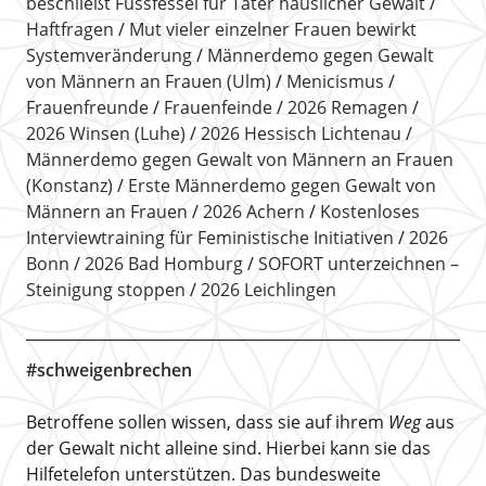
beschließt Fussfessel für Täter häuslicher Gewalt
Haftfragen
Mut vieler einzelner Frauen bewirkt
Systemveränderung
Männerdemo gegen Gewalt
von Männern an Frauen (Ulm)
Menicismus
Frauenfreunde
Frauenfeinde
2026 Remagen
2026 Winsen (Luhe)
2026 Hessisch Lichtenau
Männerdemo gegen Gewalt von Männern an Frauen
(Konstanz)
Erste Männerdemo gegen Gewalt von
Männern an Frauen
2026 Achern
Kostenloses
Interviewtraining für Feministische Initiativen
2026
Bonn
2026 Bad Homburg
SOFORT unterzeichnen –
Steinigung stoppen
2026 Leichlingen
#schweigenbrechen
Betroffene sollen wissen, dass sie auf ihrem
Weg
aus
der Gewalt nicht alleine sind. Hierbei kann sie das
Hilfetelefon unterstützen. Das bundesweite