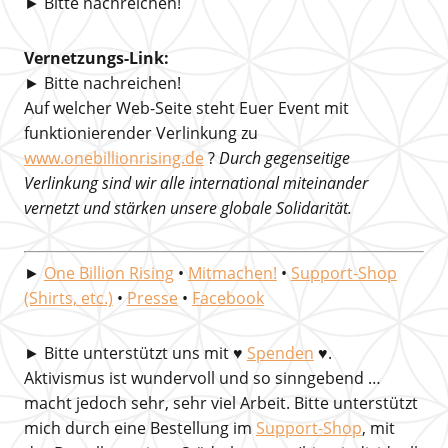
► Bitte nachreichen!
Vernetzungs-Link:
► Bitte nachreichen!
Auf welcher Web-Seite steht Euer Event mit
funktionierender Verlinkung zu
www.onebillionrising.de
?
Durch gegenseitige
Verlinkung sind wir alle international miteinander
vernetzt und stärken unsere globale Solidarität.
►
One Billion Rising
•
Mitmachen!
•
Support-Shop
(Shirts, etc.)
•
Presse
•
Facebook
►
Bitte unterstützt uns mit
♥
Spenden
♥.
Aktivismus ist wundervoll und so sinngebend …
macht jedoch sehr, sehr viel Arbeit. Bitte unterstützt
mich durch eine Bestellung im
Support-Shop
, mit