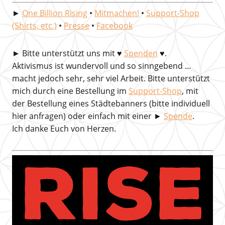
►
One Billion Rising
•
Mitmachen!
•
Support-Shop
(Shirts, etc.)
•
Presse
•
Facebook
►
Bitte unterstützt uns mit
♥
Spenden
♥.
Aktivismus ist wundervoll und so sinngebend …
macht jedoch sehr, sehr viel Arbeit. Bitte unterstützt
mich durch eine Bestellung im
Support-Shop
, mit
der Bestellung eines Städtebanners (bitte individuell
hier anfragen) oder einfach mit einer ►
Spende
.
Ich danke Euch von Herzen.