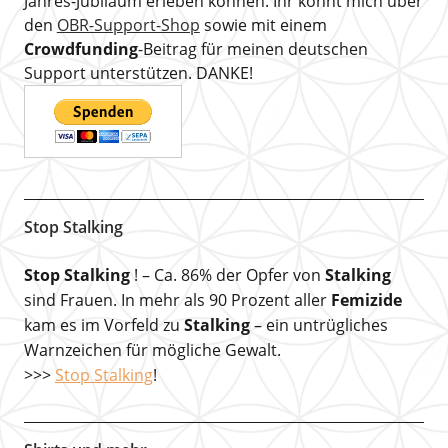
Jahres-Jubiläum erleben können. Ihr könnt mich über
den
OBR-Support-Shop
sowie mit einem
Crowdfunding
-Beitrag für meinen deutschen
Support unterstützen. DANKE!
Stop Stalking
Stop Stalking
! – Ca. 86% der Opfer von
Stalking
sind Frauen. In mehr als 90 Prozent aller
Femizide
kam es im Vorfeld zu
Stalking
– ein untrügliches
Warnzeichen für mögliche Gewalt.
>>>
Stop Stalking
!