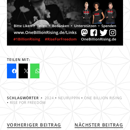
TEILEN MIT:
SCHLAGWÖRTER
2024
•
NEURUPPIN
•
ONE BILLION RISING
•
RISE FOR FREEDOM
VORHERIGER BEITRAG
NÄCHSTER BEITRAG