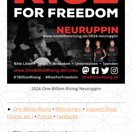
2024-One-Billion-Rising-Neuruppin
►
One Billion Rising
•
Mitmachen!
•
Support-Shop
(Shirts, etc.)
•
Presse
•
Facebook